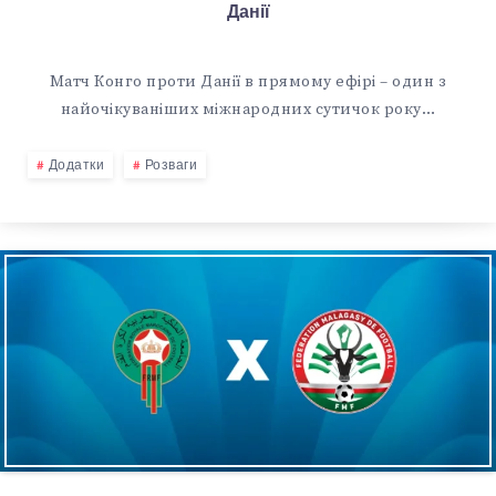
Данії
Матч Конго проти Данії в прямому ефірі – один з
найочікуваніших міжнародних сутичок року…
Додатки
Розваги