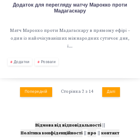
Додаток для перегляду матчу Марокко проти
Мадагаскару
Матч Марокко проти Мадагаскару в прямому ефірі –
один із найочікуваніших міжнародних сутичок дня,
і…
Додатки
Розваги
Сторінка 2 з 14
Попередній
Далі
Відмова від відповідальності
||
Політика конфіденційності
||
про
||
контакт