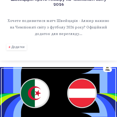
2026
Хочете подивитися матч Швейцарія - Алжир наживо
на Чемпіонаті світу з футболу 2026 року? Офіційний
додаток для перегляду…
Додатки