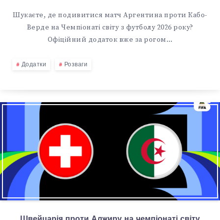
Шукаєте, де подивитися матч Аргентина проти Кабо-
Верде на Чемпіонаті світу з футболу 2026 року?
Офіційний додаток вже за рогом…
Додатки
Розваги
Швейцарія проти Алжиру на чемпіонаті світу