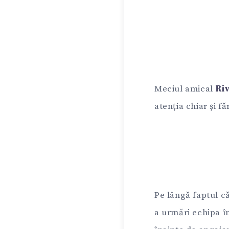
Meciul amical
Riv
atenția chiar și fă
Pe lângă faptul c
a urmări echipa în