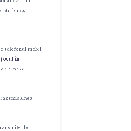
 un amical nu
mente bune,
e telefonul mobil
jocul în
tive care se
 transmisiunea
 transmite de