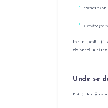
evitați prob
Urmărește me
În plus, aplicația 
vizionezi în câte
Unde se d
Puteți descărca ap