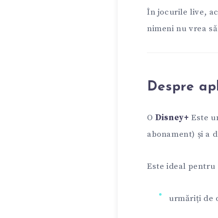
În jocurile live, 
nimeni nu vrea să 
Despre apl
O
Disney+
Este un
abonament) și a d
Este ideal pentru 
urmăriți de 