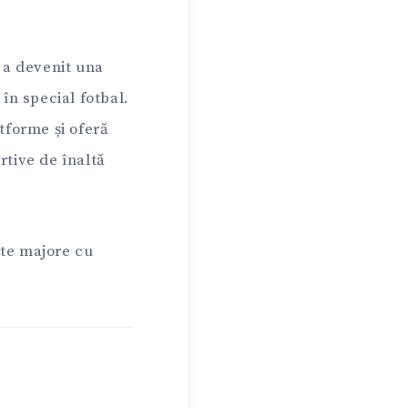
i a devenit una
în special fotbal.
tforme și oferă
rtive de înaltă
nte majore cu