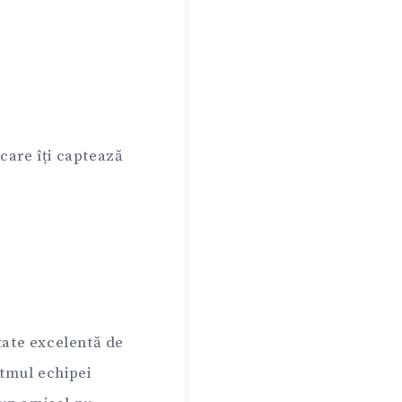
 care îți captează
tate excelentă de
itmul echipei