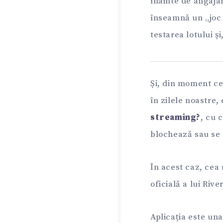
înainte de angaja
înseamnă un „joc 
testarea lotului și
Și, din moment ce
în zilele noastre, 
streaming?
, cu 
blochează sau se
În acest caz, cea
oficială a lui Rive
Aplicația este una