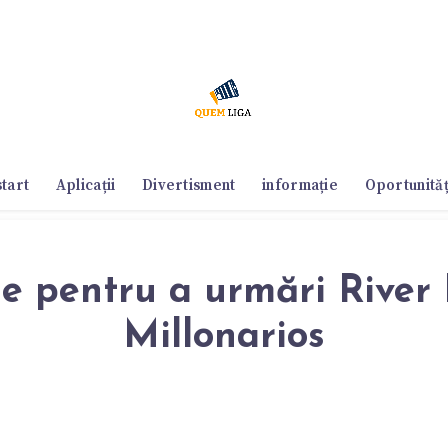
start
Aplicații
Divertisment
informație
Oportunităț
ie pentru a urmări River 
Millonarios