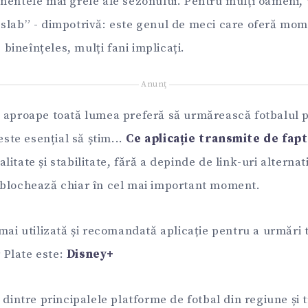
mentele mai grele ale sezonului. Pentru mulți oameni,
slab” - dimpotrivă: este genul de meci care oferă mo
, bineînțeles, mulți fani implicați.
Anunţ
 aproape toată lumea preferă să urmărească fotbalul p
este esențial să știm...
Ce aplicație transmite de fapt 
calitate și stabilitate, fără a depinde de link-uri alterna
 blochează chiar în cel mai important moment.
 mai utilizată și recomandată aplicație pentru a urmări
r Plate este:
Disney+
 dintre principalele platforme de fotbal din regiune și