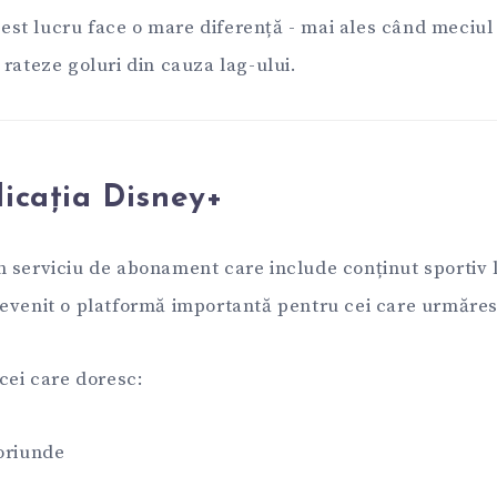
acest lucru face o mare diferență - mai ales când meciul 
rateze goluri din cauza lag-ului.
icația Disney+
 serviciu de abonament care include conținut sportiv l
evenit o platformă importantă pentru cei care urmăres
cei care doresc:
oriunde