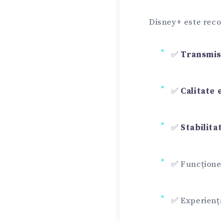
Disney+ este rec
✅
Transmisi
✅
Calitate 
✅
Stabilita
✅ Funcțion
✅ Experiență