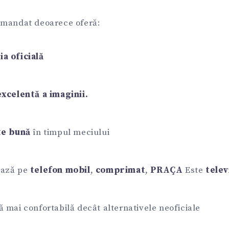
omandat deoarece oferă:
a oficială
excelentă a imaginii.
te bună
în timpul meciului
ează pe
telefon mobil
,
comprimat
,
PRAÇA
Este
telev
 mai confortabilă decât alternativele neoficiale