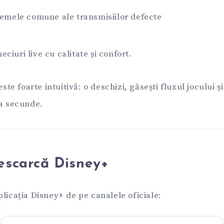
lemele comune ale transmisiilor defecte
ciuri live cu calitate și confort.
este foarte intuitivă: o deschizi, găsești fluxul jocului ș
va secunde.
escarcă Disney+
licația Disney+ de pe canalele oficiale: