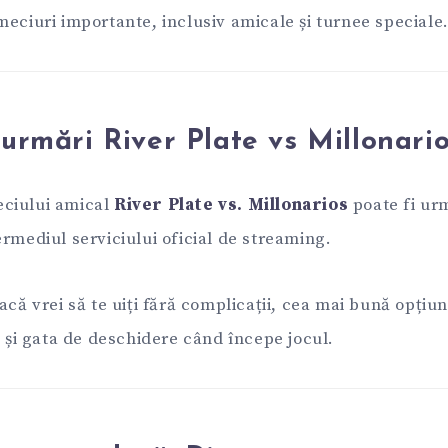
meciuri importante, inclusiv amicale și turnee speciale
urmări River Plate vs Millonario
ciului amical
River Plate vs. Millonarios
poate fi urm
termediul serviciului oficial de streaming.
acă vrei să te uiți fără complicații, cea mai bună opțiun
ă și gata de deschidere când începe jocul.