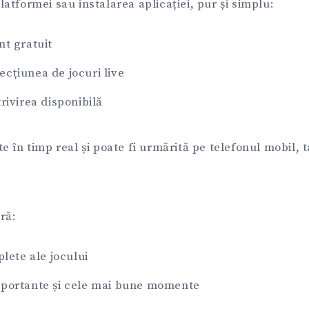
tformei sau instalarea aplicației, pur și simplu:
nt gratuit
cțiunea de jocuri live
trivirea disponibilă
 în timp real și poate fi urmărită pe telefonul mobil, 
ră:
lete ale jocului
ortante și cele mai bune momente