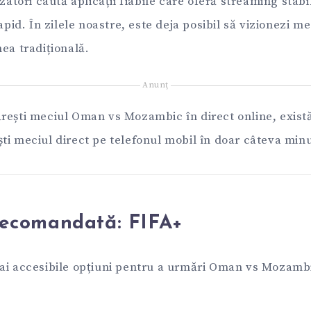
izatori caută aplicații fiabile care oferă streaming stabi
apid. În zilele noastre, este deja posibil să vizionezi mec
ea tradițională.
Anunţ
ești meciul Oman vs Mozambic în direct online, există a
ti meciul direct pe telefonul mobil în doar câteva min
 recomandată:
FIFA+
ai accesibile opțiuni pentru a urmări Oman vs Mozambic