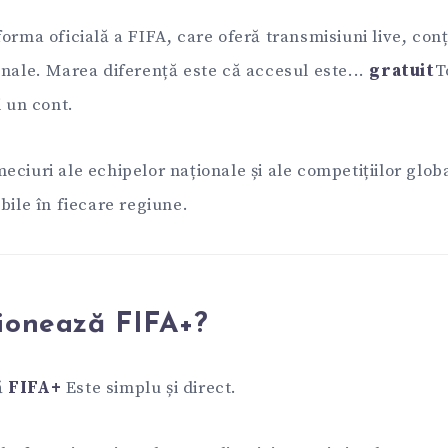
orma oficială a FIFA, care oferă transmisiuni live, conț
onale. Marea diferență este că accesul este...
gratuit
T
i un cont.
ciuri ale echipelor naționale și ale competițiilor globa
bile în fiecare regiune.
ionează FIFA+?
ă
FIFA+
Este simplu și direct.