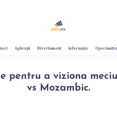
start
Aplicații
Divertisment
informație
Oportunităț
ie pentru a viziona mec
vs Mozambic.