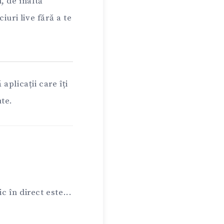
l, de înaltă
iuri live fără a te
plicații care îți
ute.
 în direct este...