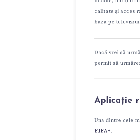
mobile, mulți util
calitate și acces r
baza pe televiziun
Dacă vrei să urmăr
permit să urmăreș
Aplicație
Una dintre cele m
FIFA+
.