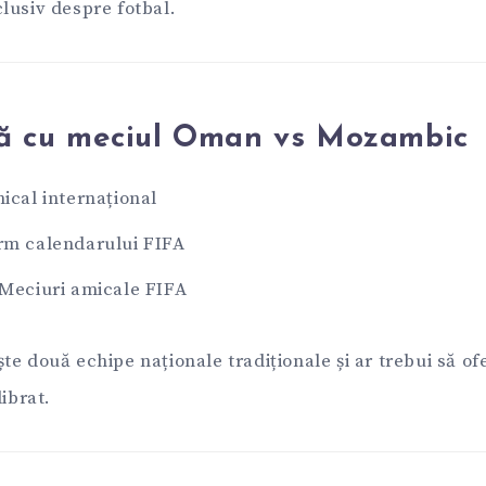
lusiv despre fotbal.
ră cu meciul Oman vs Mozambic
ical internațional
rm calendarului FIFA
 Meciuri amicale FIFA
e două echipe naționale tradiționale și ar trebui să of
librat.