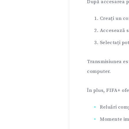
După accesarea pla
Creați un co
Accesează se
Selectați po
Transmisiunea este
computer.
În plus, FIFA+ ofe
Reluări comp
Momente imp