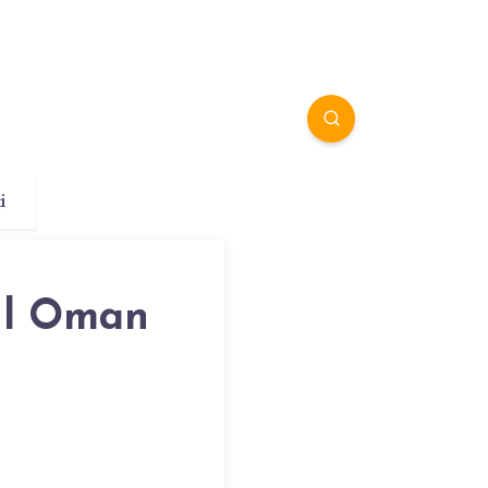
i
iul Oman