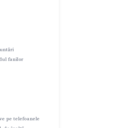
untări
dul fanilor
ive pe telefoanele