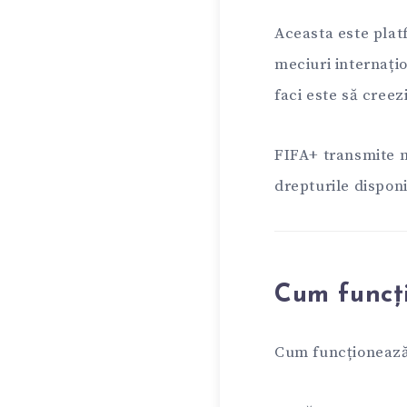
Aceasta este platf
meciuri internați
faci este să creez
FIFA+ transmite me
drepturile disponi
Cum funcț
Cum funcționeaz