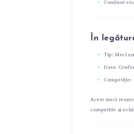
Conținut exc
În legătu
Tip: Meci am
Data: Confo
Competiție:
Acest meci reuneșt
competitiv și echi