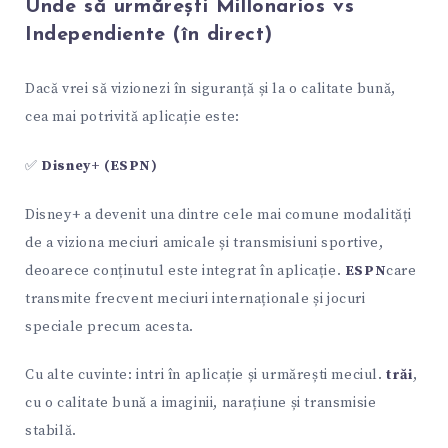
Unde să urmărești Millonarios vs
Independiente (în direct)
Dacă vrei să vizionezi în siguranță și la o calitate bună,
cea mai potrivită aplicație este:
✅
Disney+ (ESPN)
Disney+ a devenit una dintre cele mai comune modalități
de a viziona meciuri amicale și transmisiuni sportive,
deoarece conținutul este integrat în aplicație.
ESPN
care
transmite frecvent meciuri internaționale și jocuri
speciale precum acesta.
Cu alte cuvinte: intri în aplicație și urmărești meciul.
trăi
,
cu o calitate bună a imaginii, narațiune și transmisie
stabilă.