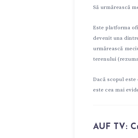
Să urmărească me
Este platforma ofi
devenit una dintr
urmărească meciur
terenului (rezuma
Dacă scopul este 
este cea mai evid
AUF TV: C