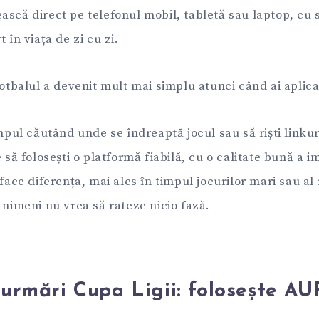
ască direct pe telefonul mobil, tabletă sau laptop, cu
 în viața de zi cu zi.
fotbalul a devenit mult mai simplu atunci când ai aplicaț
impul căutând unde se îndreaptă jocul sau să riști linku
e să folosești o platformă fiabilă, cu o calitate bună a i
 face diferența, mai ales în timpul jocurilor mari sau al
 nimeni nu vrea să rateze nicio fază.
urmări Cupa Ligii: folosește AU