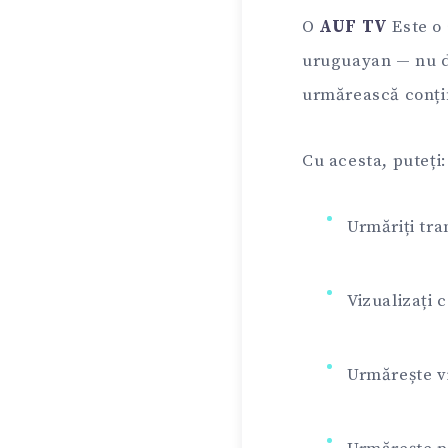
O
AUF TV
Este o 
uruguayan — nu do
urmărească conținut
Cu acesta, puteți:
Urmăriți tra
Vizualizați 
Urmărește vi