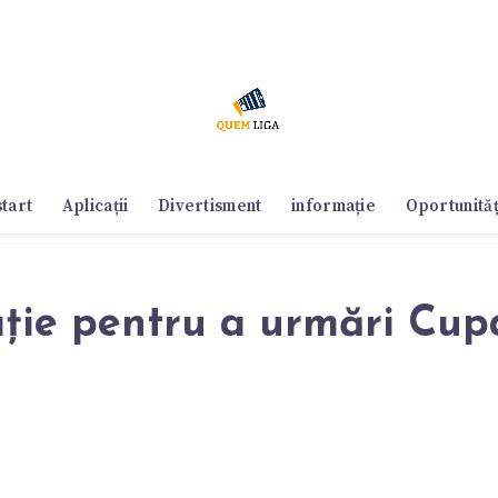
start
Aplicații
Divertisment
informație
Oportunităț
ație pentru a urmări Cupa