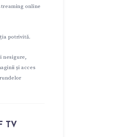
 streaming online
ia potrivită.
ri nesigure,
maginii și acces
 rundelor
F TV