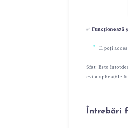
✅
Funcționează ș
Îl poți acce
Sfat: Este întotd
evita aplicațiile f
Întrebări 