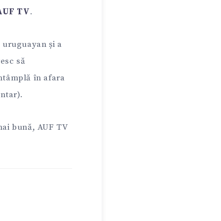
AUF TV
.
l uruguayan și a
resc să
întâmplă în afara
ntar).
 mai bună, AUF TV