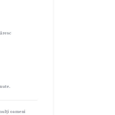
măresc
nute.
 mulți oameni