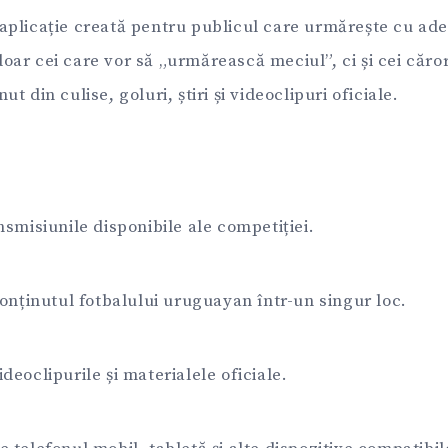
aplicație creată pentru publicul care urmărește cu ade
ar cei care vor să „urmărească meciul”, ci și cei căror
 din culise, goluri, știri și videoclipuri oficiale.
nsmisiunile disponibile ale competiției.
conținutul fotbalului uruguayan într-un singur loc.
deoclipurile și materialele oficiale.