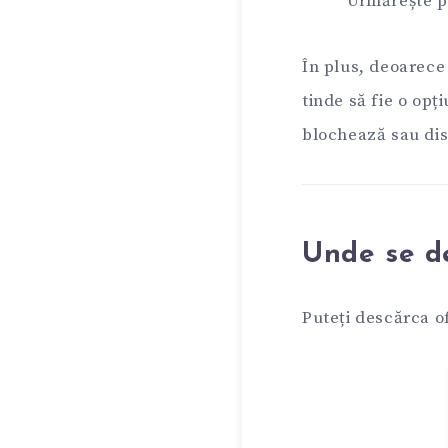
Urmărește pe
În plus, deoarece
tinde să fie o opț
blochează sau dis
Unde se de
Puteți descărca of