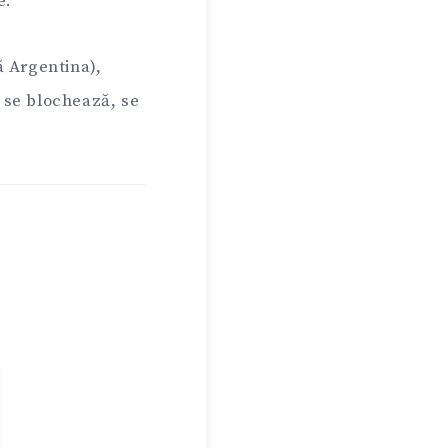
e.
ă Argentina),
e se blochează, se