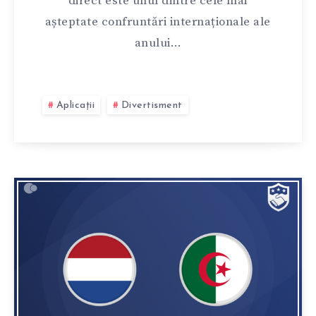
direct este unul dintre cele mai
așteptate confruntări internaționale ale
anului…
Aplicații
Divertisment