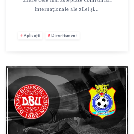
dintre cele mai așteptate confruntări
internaționale ale zilei și...
Aplicații
Divertisment