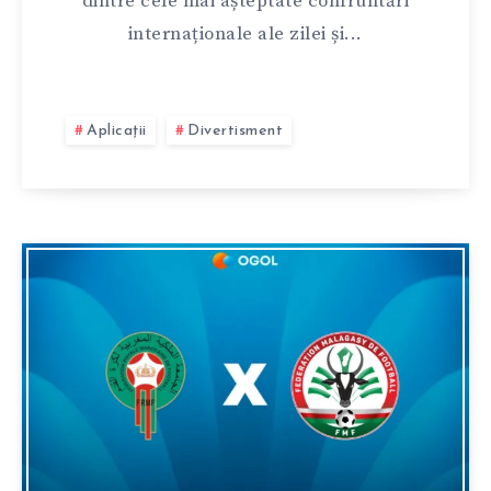
dintre cele mai așteptate confruntări
internaționale ale zilei și...
Aplicații
Divertisment