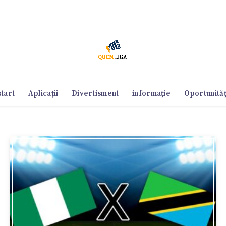
start
Aplicații
Divertisment
informație
Oportunităț