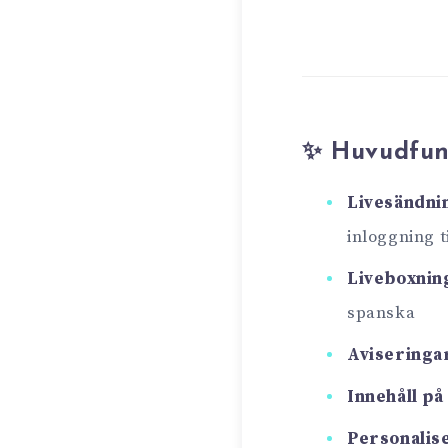
✨ Huvudfun
Livesändni
inloggning t
Liveboxnin
spanska
Aviseringar
Innehåll på
Personalis