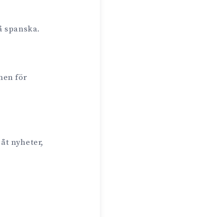
å spanska.
nen för
åt nyheter,