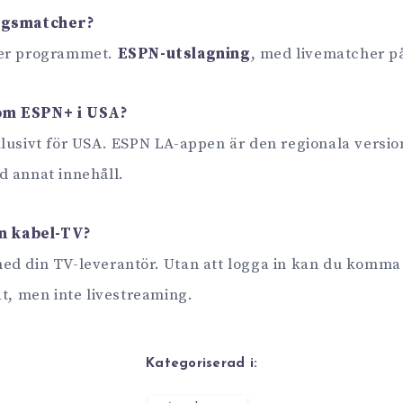
ngsmatcher?
der programmet.
ESPN-utslagning
, med livematcher p
om ESPN+ i USA?
lusivt för USA. ESPN LA-appen är den regionala versio
d annat innehåll.
an kabel-TV?
d din TV-leverantör. Utan att logga in kan du komma 
at, men inte livestreaming.
Kategoriserad i: