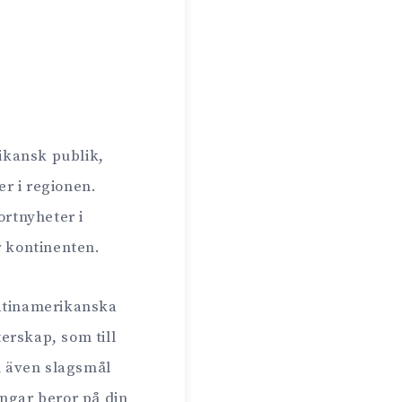
ikansk publik,
r i regionen.
ortnyheter i
r kontinenten.
latinamerikanska
terskap, som till
 även slagsmål
ingar beror på din