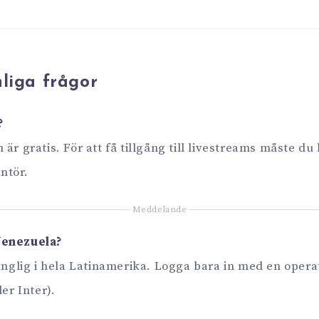
liga frågor
?
är gratis. För att få tillgång till livestreams måste du
ntör.
Meddelande
Venezuela?
gänglig i hela Latinamerika. Logga bara in med en oper
ler Inter).