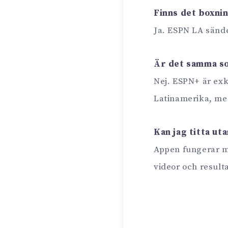
Finns det boxni
Ja. ESPN LA sän
Är det samma s
Nej. ESPN+ är exk
Latinamerika, me
Kan jag titta ut
Appen fungerar me
videor och result