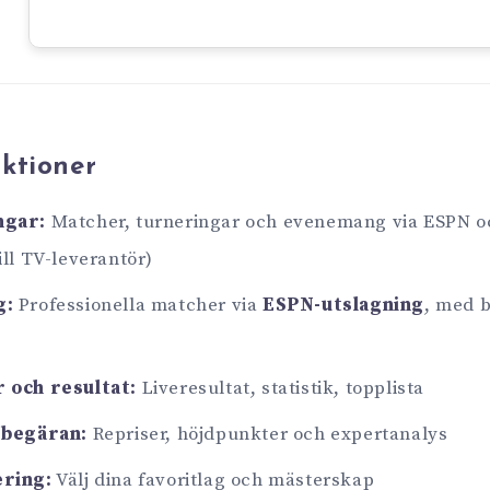
ktioner
ngar:
Matcher, turneringar och evenemang via ESPN o
ill TV-leverantör)
g:
Professionella matcher via
ESPN-utslagning
, med b
 och resultat:
Liveresultat, statistik, topplista
 begäran:
Repriser, höjdpunkter och expertanalys
ering:
Välj dina favoritlag och mästerskap