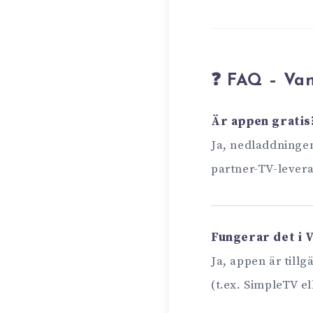
❓ FAQ – Van
Är appen gratis
Ja, nedladdningen 
partner-TV-levera
Fungerar det i 
Ja, appen är till
(t.ex. SimpleTV el