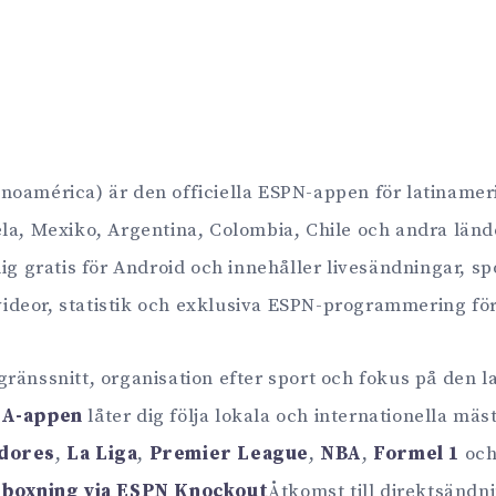
inoamérica) är den officiella ESPN-appen för latinamer
la, Mexiko, Argentina, Colombia, Chile och andra lände
ig gratis för Android och innehåller livesändningar, sp
, videor, statistik och exklusiva ESPN-programmering fö
ränssnitt, organisation efter sport och fokus på den 
LA-appen
låter dig följa lokala och internationella mäs
dores
,
La Liga
,
Premier League
,
NBA
,
Formel 1
och
 boxning via ESPN Knockout
Åtkomst till direktsändn