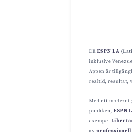
DE
ESPN LA
(Lat
inklusive Venezue
Appen är tillgängl
realtid, resultat
Med ett modernt g
publiken,
ESPN 
exempel
Liberta
av
professionell