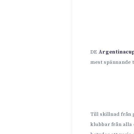
DE
Argentinacup
mest spännande tä
Till skillnad från
klubbar från alla 