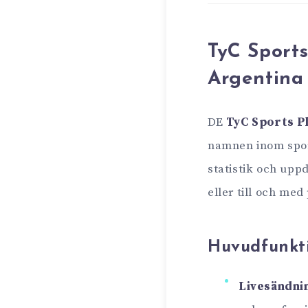
TyC Sports
Argentina
DE
TyC Sports P
namnen inom sport
statistik och uppd
eller till och me
Huvudfunkti
Livesändni