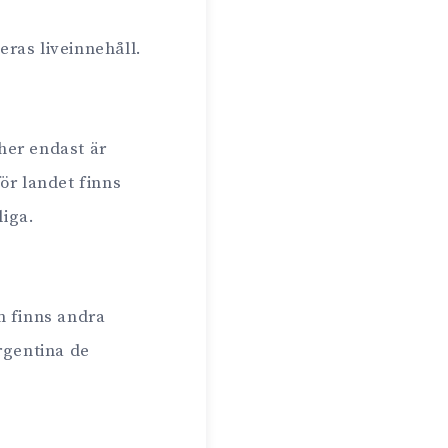
ras liveinnehåll.
her endast är
ör landet finns
liga.
m finns andra
rgentina de