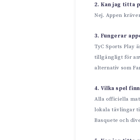
2. Kan jag titta
Nej. Appen kräver
3. Fungerar app
TyC Sports Play ä
tillgängligt för 
alternativ som Fan
4. Vilka spel fin
Alla officiella m
lokala tävlingar 
Basquete och div