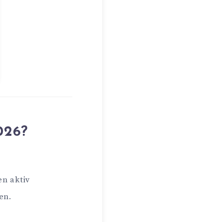
026?
en aktiv
en.