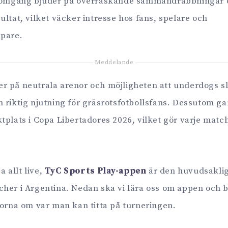
e omgång bjuder på överraskande sammandrabbningar 
ultat, vilket väcker intresse hos fans, spelare och
apare.
Meddelande
 på neutrala arenor och möjligheten att underdogs slå
 riktig njutning för gräsrotsfotbollsfans. Dessutom ga
tplats i Copa Libertadores 2026, vilket gör varje mat
ja allt live,
TyC Sports Play-appen
är den huvudsaklig
her i Argentina. Nedan ska vi lära oss om appen och 
gorna om var man kan titta på turneringen.