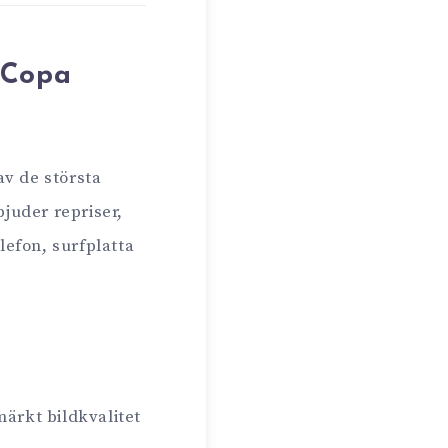
r Copa
av de största
juder repriser,
lefon, surfplatta
ärkt bildkvalitet