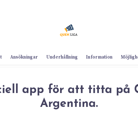
t
Ansökningar
Underhållning
Information
Möjligh
ciell app för att titta på
Argentina.