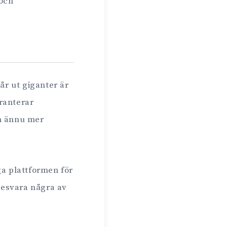
och
r ut giganter är
ranterar
ch ännu mer
a plattformen för
besvara några av