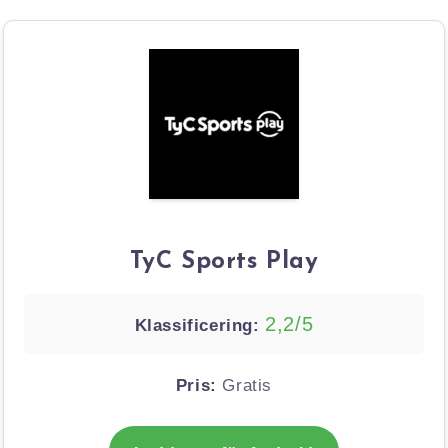
TyC Sports Play
2,2/5
Klassificering:
Pris:
Gratis