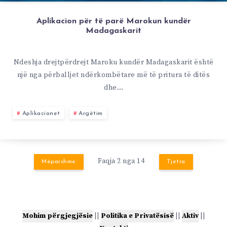
Aplikacion për të parë Marokun kundër
Madagaskarit
Ndeshja drejtpërdrejt Maroku kundër Madagaskarit është
një nga përballjet ndërkombëtare më të pritura të ditës
dhe…
Aplikacionet
Argëtim
Faqja 2 nga 14
Mëparshme
Tjetra
Mohim përgjegjësie
||
Politika e Privatësisë
||
Aktiv
||