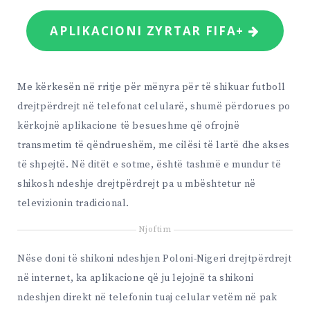
APLIKACIONI ZYRTAR FIFA+
Me kërkesën në rritje për mënyra për të shikuar futboll
drejtpërdrejt në telefonat celularë, shumë përdorues po
kërkojnë aplikacione të besueshme që ofrojnë
transmetim të qëndrueshëm, me cilësi të lartë dhe akses
të shpejtë. Në ditët e sotme, është tashmë e mundur të
shikosh ndeshje drejtpërdrejt pa u mbështetur në
televizionin tradicional.
Njoftim
Nëse doni të shikoni ndeshjen Poloni-Nigeri drejtpërdrejt
në internet, ka aplikacione që ju lejojnë ta shikoni
ndeshjen direkt në telefonin tuaj celular vetëm në pak