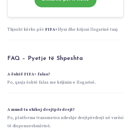
Thjesht kërko për
FIFA+
Hyni dhe krijoni llogarinë tuaj.
FAQ – Pyetje të Shpeshta
A është FIFA+ falas?
Po, qasja është falas me krijimin e llogarisë.
A mund ta shikoj drejtpërdrejt?
Po, platforma transmeton ndeshje drejtpërdrejt në varësi
të disponueshmërisë.