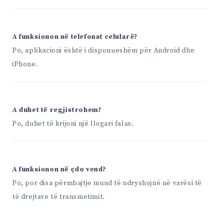
A funksionon në telefonat celularë?
Po, aplikacioni është i disponueshëm për Android dhe
iPhone.
A duhet të regjistrohem?
Po, duhet të krijoni një llogari falas.
A funksionon në çdo vend?
Po, por disa përmbajtje mund të ndryshojnë në varësi të
të drejtave të transmetimit.