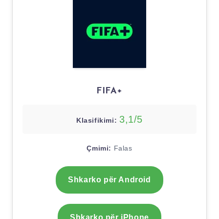
FIFA+
3,1/5
Klasifikimi:
Çmimi:
Falas
Shkarko për Android
Shkarko për iPhone