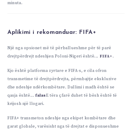
minuta.
Aplikimi i rekomanduar:
FIFA+
Një nga opsionet më të përballueshme për të parë
drejtpërdrejt ndeshjen Poloni-Nigeri është...
FIFA+
.
Kjo është platforma zyrtare e FIFA-s, e cila ofron
transmetime të drejtpërdrejta, përmbajtje ekskluzive
dhe ndeshje ndërkombëtare. Dallimi i madh është se
qasja është...
falas
E tëra çfarë duhet të bësh është të
krijosh një llogari.
FIFA+ transmeton ndeshje nga ekipet kombëtare dhe
garat globale, varësisht nga të drejtat e disponueshme