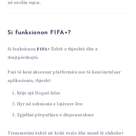
në secilin rajon.
Si funksionon FIFA+?
Si funksionon
FIFA+
Është e thjeshtë dhe e
drejtpërdrejtë.
Pasi të keni aksesuar platformën ose të keni instaluar
aplikacionin, thjesht:
Krijo një llogari falas
Hyr në seksionin e lojërave live
Zgjidhni përputhjen e disponueshme
Transmetimi është në kohë reale dhe mund të shikohet