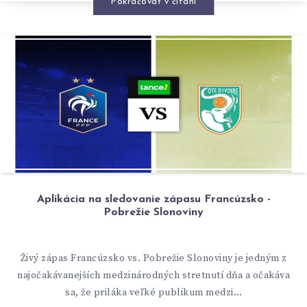
Pokračovať v čítaní
Aplikácia na sledovanie zápasu Francúzsko -
Pobrežie Slonoviny
Živý zápas Francúzsko vs. Pobrežie Slonoviny je jedným z
najočakávanejších medzinárodných stretnutí dňa a očakáva
sa, že priláka veľké publikum medzi…