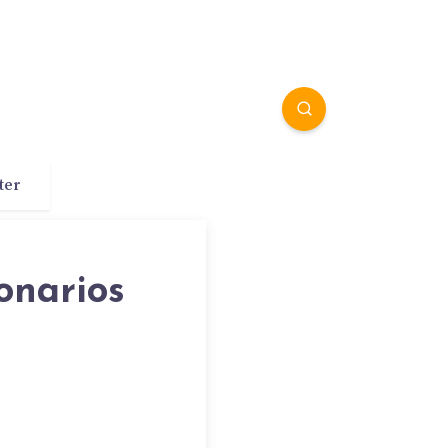
ter
onarios