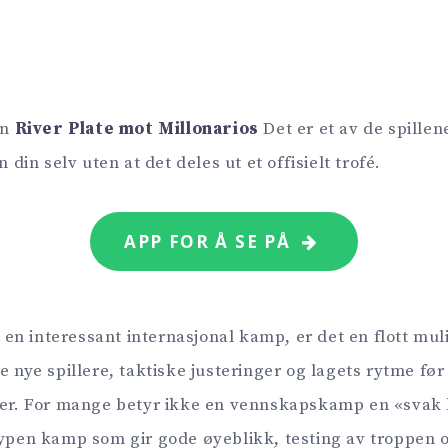
en
River Plate mot Millonarios
Det er et av de spille
n selv uten at det deles ut et offisielt trofé.
APP FOR Å SE PÅ
re en interessant internasjonal kamp, er det en flott muli
re nye spillere, taktiske justeringer og lagets rytme fø
lser. For mange betyr ikke en vennskapskamp en «svak
typen kamp som gir gode øyeblikk, testing av troppen o