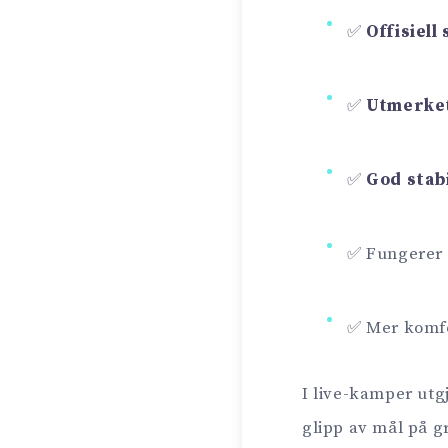
✅
Offisiell
✅
Utmerket
✅
God stabi
✅ Fungerer
✅ Mer komfor
I live-kamper utgj
glipp av mål på g