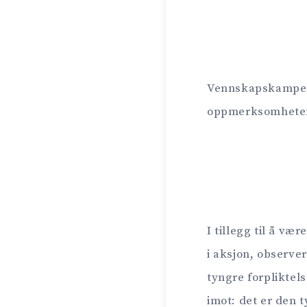
Vennskapskamp
oppmerksomheten di
I tillegg til å væ
i aksjon, observe
tyngre forplikte
imot: det er den 