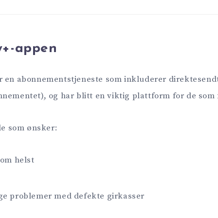
y+-appen
r en abonnementstjeneste som inkluderer direktesendt
nementet), og har blitt en viktig plattform for de som f
 de som ønsker:
som helst
ge problemer med defekte girkasser