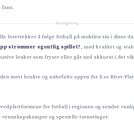
 fans.
Kunngjøring
le foretrekker å følge fotball på mobilen sin i disse dag
app strømmer egentlig spillet?
, med kvalitet og stab
native lenker som fryser eller går ned akkurat i det vik
er den mest brukte og anbefalte appen for å se River Plat
vedplattformene for fotball i regionen og sender vanlig
t vennskapskamper og spesielle turneringer.