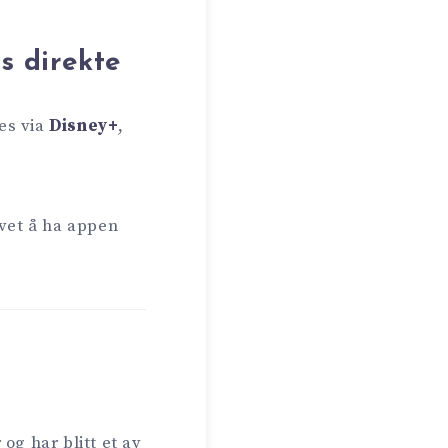
s direkte
es via
Disney+
,
ivet å ha appen
og har blitt et av