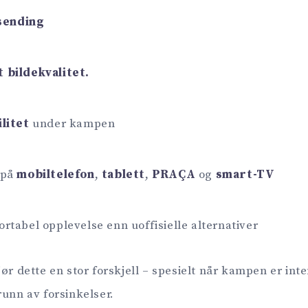
 sending
 bildekvalitet.
litet
under kampen
 på
mobiltelefon
,
tablett
,
PRAÇA
og
smart-TV
tabel opplevelse enn uoffisielle alternativer
ør dette en stor forskjell – spesielt når kampen er inte
runn av forsinkelser.