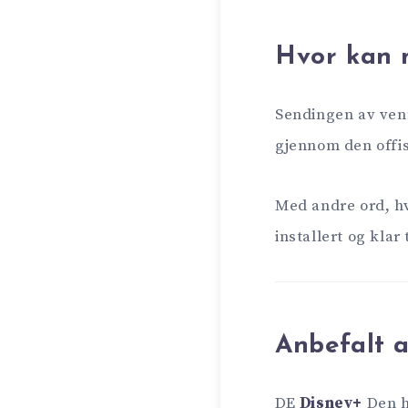
Hvor kan m
Sendingen av v
gjennom den offi
Med andre ord, hv
installert og klar 
Anbefalt 
DE
Disney+
Den ha