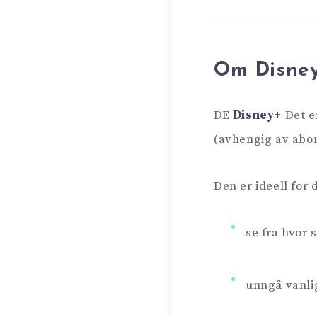
Om Disne
DE
Disney+
Det e
(avhengig av abon
Den er ideell for
se fra hvor 
unngå vanli