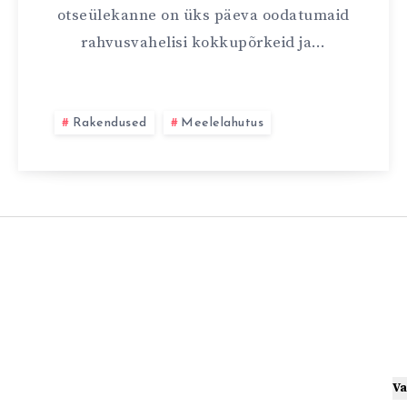
otseülekanne on üks päeva oodatumaid
rahvusvahelisi kokkupõrkeid ja…
Rakendused
Meelelahutus
Va