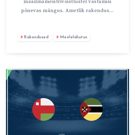
maailmameistrivõistlustel vastamisi
põnevas mängus. Ametlik rakendus…
Rakendused
Meelelahutus