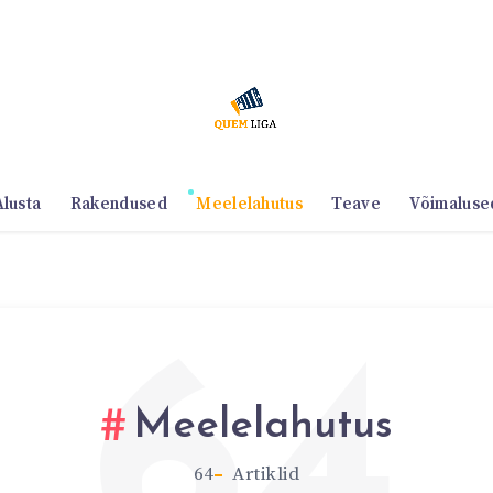
Alusta
Rakendused
Meelelahutus
Teave
Võimaluse
64
Meelelahutus
64
Artiklid