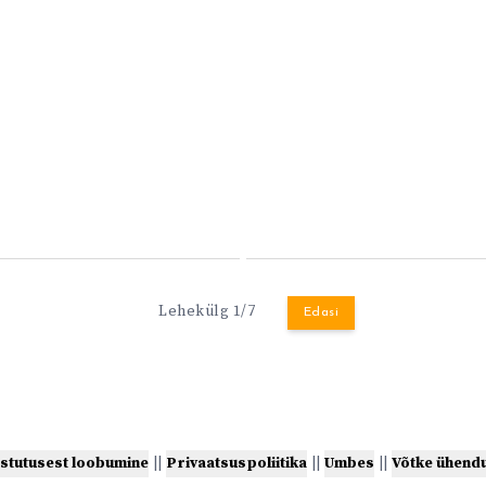
Lehekülg 1/7
Edasi
stutusest loobumine
||
Privaatsuspoliitika
||
Umbes
||
Võtke ühend