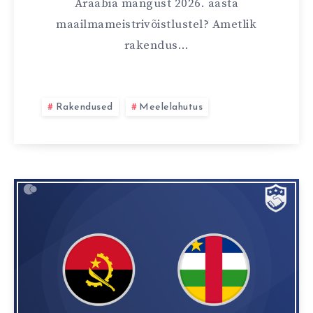
Araabia mängust 2026. aasta
maailmameistrivõistlustel? Ametlik
rakendus…
Rakendused
Meelelahutus