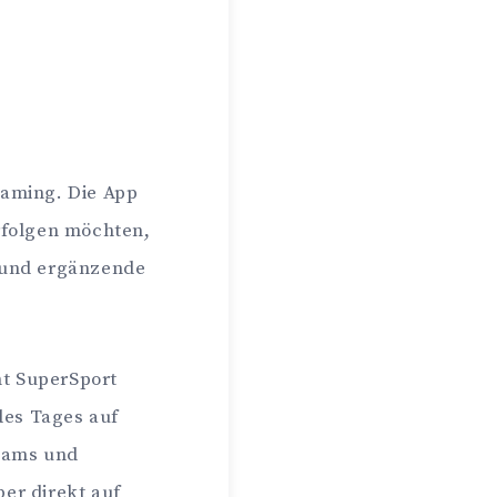
eaming. Die App
rfolgen möchten,
 und ergänzende
ht SuperSport
des Tages auf
Teams und
ber direkt auf