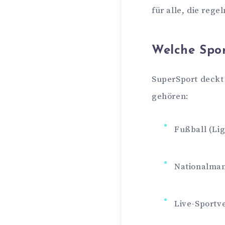
für alle, die reg
Welche Spor
SuperSport deckt 
gehören:
Fußball (Li
Nationalma
Live-Sportv