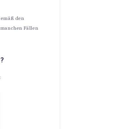
 gemäß den
 manchen Fällen
n?
: