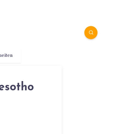
heiten
esotho