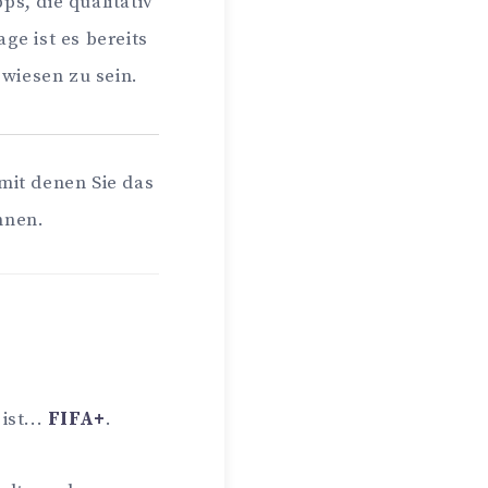
s, die qualitativ
ge ist es bereits
wiesen zu sein.
mit denen Sie das
nnen.
ist...
FIFA+
.