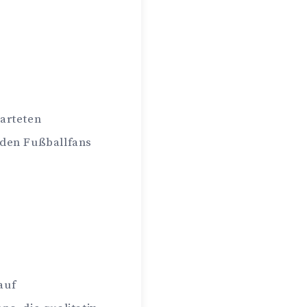
warteten
 den Fußballfans
auf