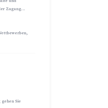
halte und
der Zugang...
 Wettbewerben,
g gehen Sie