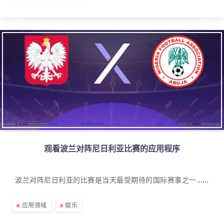
观看波兰对阵尼日利亚比赛的应用程序
波兰对阵尼日利亚的比赛是当天最受期待的国际赛事之一……
应用领域
娱乐