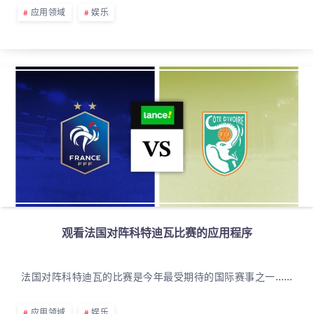
应用领域
娱乐
观看法国对阵科特迪瓦比赛的应用程序
法国对阵科特迪瓦的比赛是今年最受期待的国际赛事之一……
应用领域
娱乐