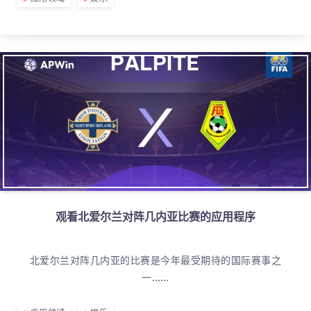
观看北爱尔兰对阵几内亚比赛的应用程序
北爱尔兰对阵几内亚的比赛是今年最受期待的国际赛事之
一……