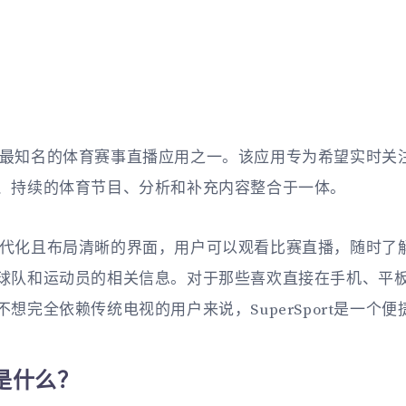
t是全球最知名的体育赛事直播应用之一。该应用专为希望实时
、持续的体育节目、分析和补充内容整合于一体。
t拥有现代化且布局清晰的界面，用户可以观看比赛直播，随时
球队和运动员的相关信息。对于那些喜欢直接在手机、平
想完全依赖传统电视的用户来说，SuperSport是一个
rt是什么？