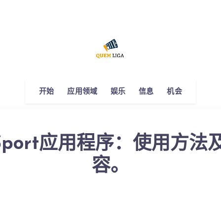
开始
应用领域
娱乐
信息
机会
rSport应用程序：使用方
容。