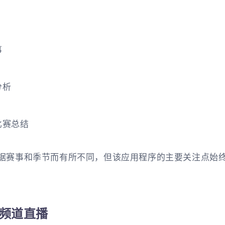
事
分析
比赛总结
据赛事和季节而有所不同，但该应用程序的主要关注点始
t 频道直播