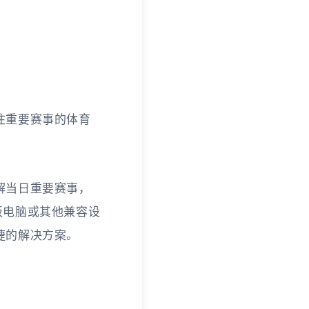
关注重要赛事的体育
了解当日重要赛事，
板电脑或其他兼容设
便捷的解决方案。