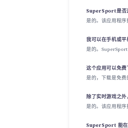
SuperSport
是的。该应用程序
我可以在手机或平
是的。SuperS
这个应用可以免费
是的，下载是免费
除了实时游戏之外
是的。该应用程序
SuperSport