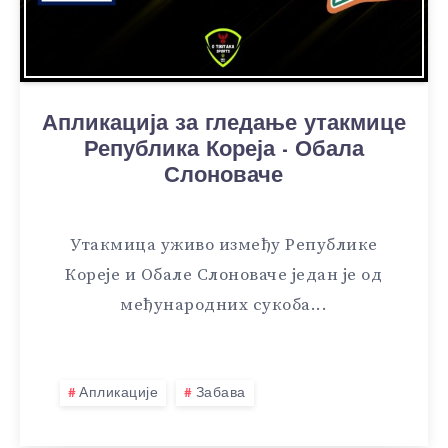
Апликација за гледање утакмице
Република Кореја - Обала
Слоноваче
Утакмица уживо између Републике
Кореје и Обале Слоноваче један је од
међународних сукоба...
Апликације
Забава