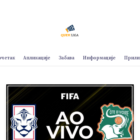
очетак
Апликације
Забава
Информације
Прили