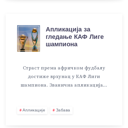
Апликација за
гледање КАФ Лиге
шампиона
Страст према афричком фудбалу
достиже врхунац у КАФ Лиги
шампиона. Званична апликација…
Апликације
Забава