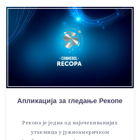
Апликација за гледање Рекопе
Рекопа је једна од најочекиванијих
утакмица у јужноамеричком