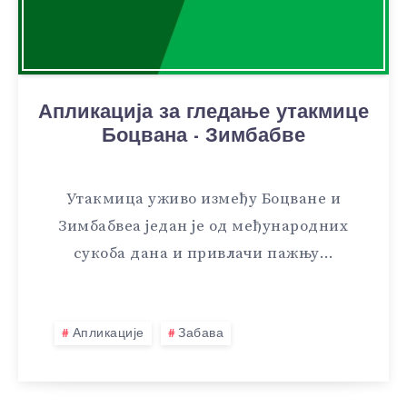
Апликација за гледање утакмице
Боцвана - Зимбабве
Утакмица уживо између Боцване и
Зимбабвеа један је од међународних
сукоба дана и привлачи пажњу…
Апликације
Забава