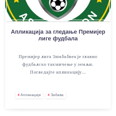
Апликација за гледање Премијер
лиге фудбала
Премијер лига Зимбабвеа је главно
фудбалско такмичење у земљи.
Погледајте апликацију…
Апликације
Забава