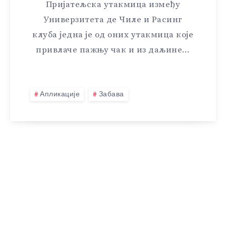
Пријатељска утакмица између
Универзитета де Чиле и Расинг
клуба једна је од оних утакмица које
привлаче пажњу чак и из даљине…
Апликације
Забава