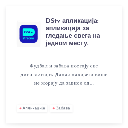
DStv апликација:
апликација за
гледање свега на
једном месту.
Фудбал и забава постају све
дигиталнији. Данас навијачи више
не морају да зависе од…
Апликације
Забава