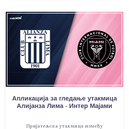
Апликација за гледање утакмица
Алијанза Лима - Интер Мајами
Пријатељска утакмица између