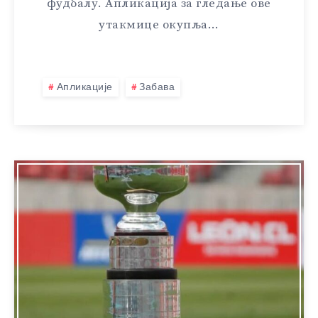
фудбалу. Апликација за гледање ове
утакмице окупља…
Апликације
Забава