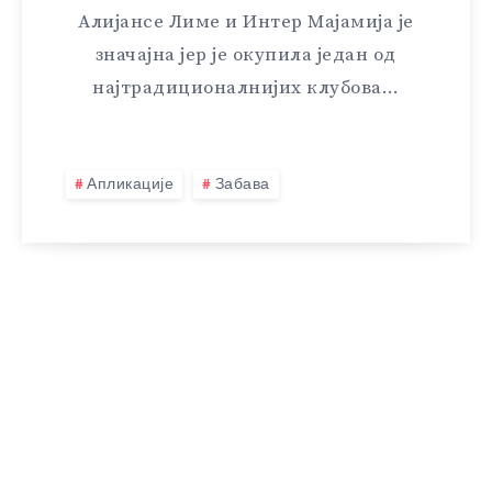
Алијансе Лиме и Интер Мајамија је
значајна јер је окупила један од
најтрадиционалнијих клубова…
Апликације
Забава