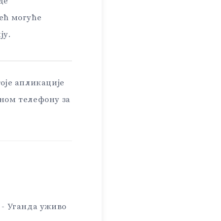
де
ећ могуће
ју.
тоје апликације
лном телефону за
 - Уганда уживо