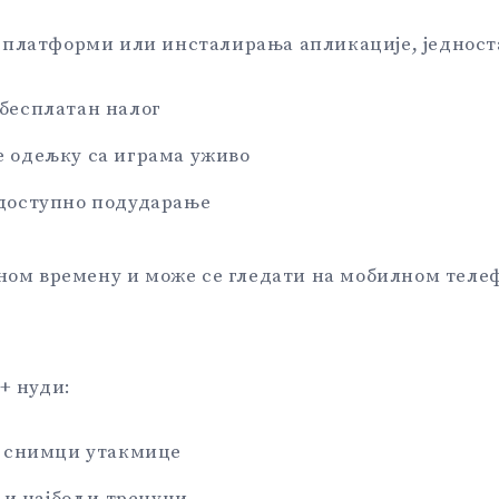
 платформи или инсталирања апликације, једност
бесплатан налог
 одељку са играма уживо
доступно подударање
лном времену и може се гледати на мобилном теле
+ нуди:
 снимци утакмице