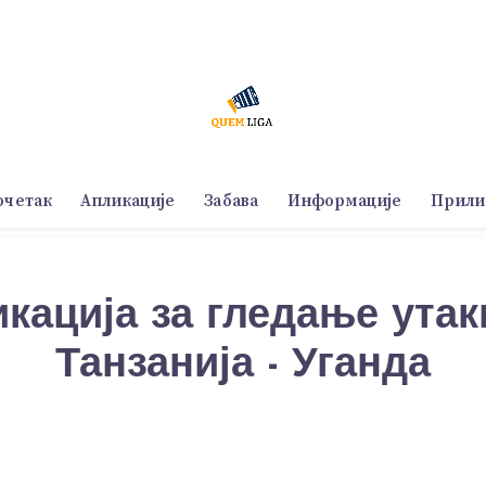
очетак
Апликације
Забава
Информације
Прили
кација за гледање ута
Танзанија - Уганда