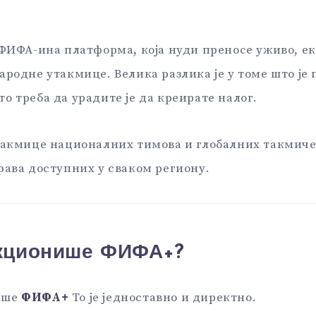
 ФИФА-ина платформа, која нуди преносе уживо, е
ародне утакмице. Велика разлика је у томе што је 
то треба да урадите је да креирате налог.
такмице националних тимова и глобалних такмиче
рава доступних у сваком региону.
кционише ФИФА+?
ише
ФИФА+
То је једноставно и директно.