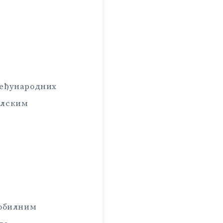
 међународних
алским
мобилним