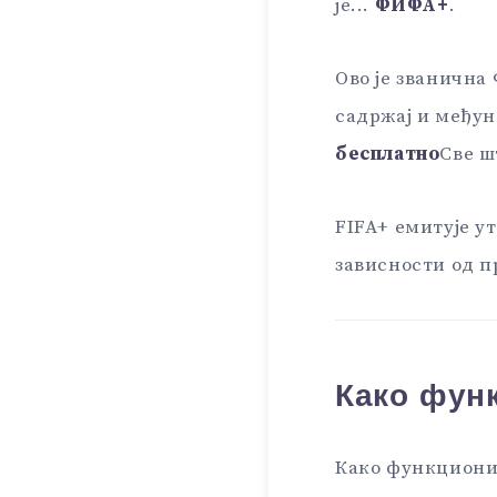
је...
ФИФА+
.
Ово је званична
садржај и међун
бесплатно
Све ш
FIFA+ емитује у
зависности од п
Како фун
Како функцион