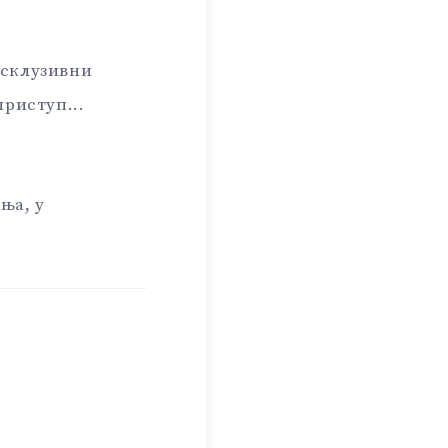
ксклузивни
приступ...
ња, у