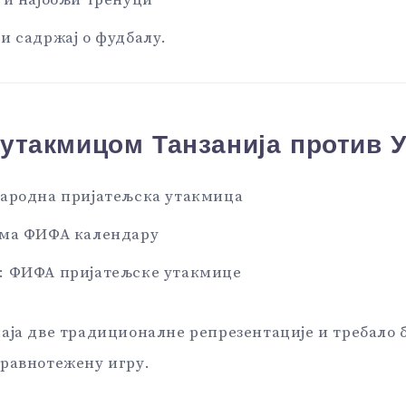
 и најбољи тренуци
и садржај о фудбалу.
 утакмицом Танзанија против 
ародна пријатељска утакмица
ема ФИФА календару
: ФИФА пријатељске утакмице
аја две традиционалне репрезентације и требало 
равнотежену игру.