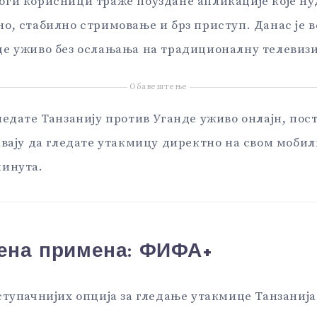
ги корисници траже поуздане апликације које ну
о, стабилно стримовање и брз приступ. Данас је в
е уживо без ослањања на традиционалну телевизи
Обавештење
ледате Танзанију против Уганде уживо онлајн, пос
авају да гледате утакмицу директно на свом моби
минута.
ена примена:
ФИФА+
ступачнијих опција за гледање утакмице Танзанија