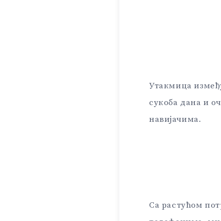
Утакмица између
сукоба дана и о
навијачима.
Са растућом по