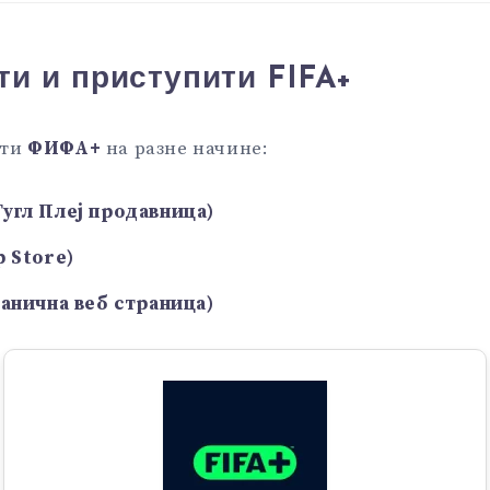
ти и приступити FIFA+
ити
ФИФА+
на разне начине:
угл Плеј продавница)
p Store)
ванична веб страница)