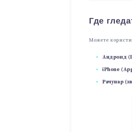
Где гледа
Можете корист
Андроид (Г
iPhone (Ap
Рачунар (з