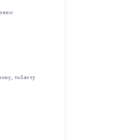
авно:
фону, таблету