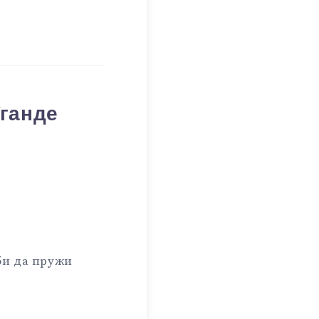
Уганде
би да пружи