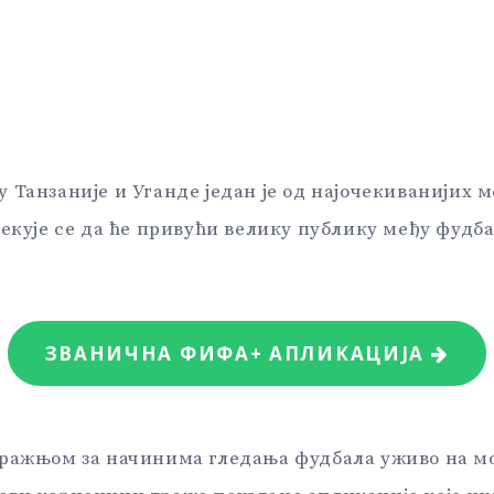
 Танзаније и Уганде један је од најочекиванијих
чекује се да ће привући велику публику међу фудб
ЗВАНИЧНА ФИФА+ АПЛИКАЦИЈА
тражњом за начинима гледања фудбала уживо на 