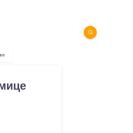
ке
кмице