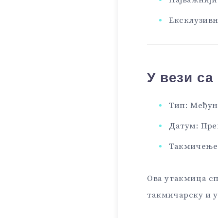
Најважнији
Ексклузивн
У вези са
Тип: Међун
Датум: Пр
Такмичење
Ова утакмица сп
такмичарску и у