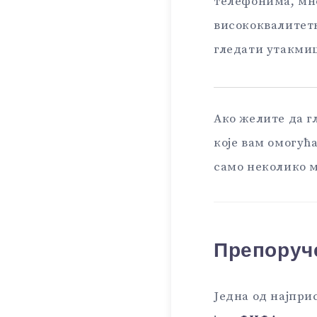
телефонима, мно
висококвалитетн
гледати утакмиц
Ако желите да г
које вам омогућ
само неколико 
Препоруч
Једна од најпри