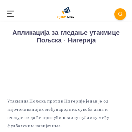
Апликација за гледање утакмице
Пољска - Нигерија
Утакмица Пољска против Нигерије један је од
најочекиванијих међународних сукоба дана и
очекује се да ће привући велику публику међу
фудбалским навијачима.