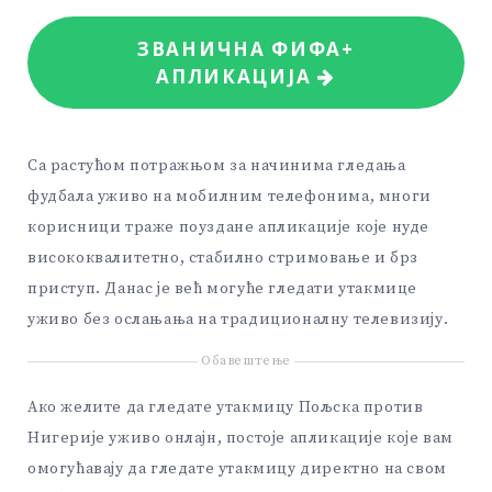
ЗВАНИЧНА ФИФА+
АПЛИКАЦИЈА
Са растућом потражњом за начинима гледања
фудбала уживо на мобилним телефонима, многи
корисници траже поуздане апликације које нуде
висококвалитетно, стабилно стримовање и брз
приступ. Данас је већ могуће гледати утакмице
уживо без ослањања на традиционалну телевизију.
Обавештење
Ако желите да гледате утакмицу Пољска против
Нигерије уживо онлајн, постоје апликације које вам
омогућавају да гледате утакмицу директно на свом