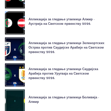
Апликација за гледање утакмице Алжир -
Аустрија на Светском првенству 2026.
Апликација за гледање утакмице Зеленортских
Острва против Саудијске Арабије на Светском
првенству 2026.
Апликација за гледање утакмице Саудијска
Арабија против Уругваја на Светском
првенству 2026.
Апликација за гледање утакмице Боливија -
Алжир