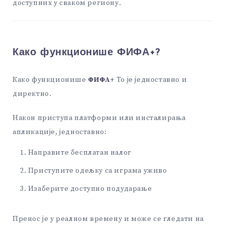
доступних у сваком региону.
Како функционише ФИФА+?
Како функционише
ФИФА+
То је једноставно и
директно.
Након приступа платформи или инсталирања
апликације, једноставно:
Направите бесплатан налог
Приступите одељку са играма уживо
Изаберите доступно подударање
Пренос је у реалном времену и може се гледати на