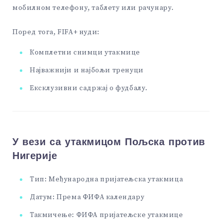
мобилном телефону, таблету или рачунару.
Поред тога, FIFA+ нуди:
Комплетни снимци утакмице
Најважнији и најбољи тренуци
Ексклузивни садржај о фудбалу.
У вези са утакмицом Пољска против
Нигерије
Тип: Међународна пријатељска утакмица
Датум: Према ФИФА календару
Такмичење: ФИФА пријатељске утакмице