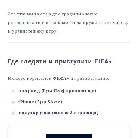
Ова утакмица спаја две традиционалне
репрезентације и требало би да пружи такмичарску
и уравнотежену игру.
Где гледати и приступити FIFA+
Можете користити
ФИФА+
на разне начине:
Андроид (Гугл Плеј продавница)
iPhone (App Store)
Рачунар (званична веб страница)