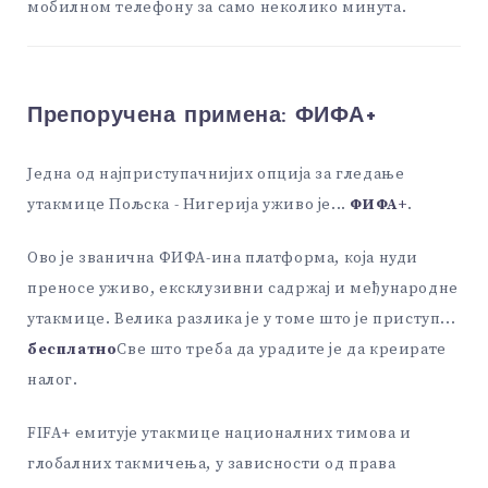
мобилном телефону за само неколико минута.
Препоручена примена:
ФИФА+
Једна од најприступачнијих опција за гледање
утакмице Пољска - Нигерија уживо је...
ФИФА+
.
Ово је званична ФИФА-ина платформа, која нуди
преносе уживо, ексклузивни садржај и међународне
утакмице. Велика разлика је у томе што је приступ...
бесплатно
Све што треба да урадите је да креирате
налог.
FIFA+ емитује утакмице националних тимова и
глобалних такмичења, у зависности од права