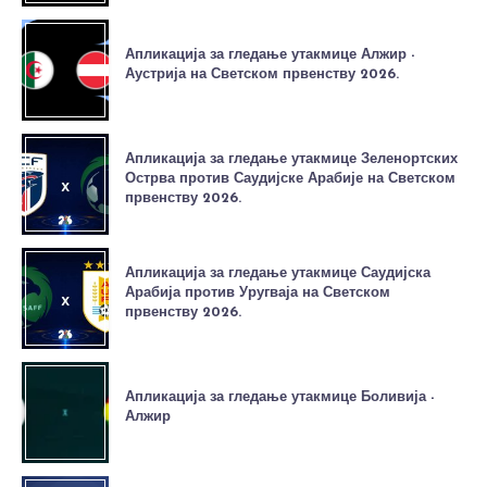
Апликација за гледање утакмице Алжир -
Аустрија на Светском првенству 2026.
Апликација за гледање утакмице Зеленортских
Острва против Саудијске Арабије на Светском
првенству 2026.
Апликација за гледање утакмице Саудијска
Арабија против Уругваја на Светском
првенству 2026.
Апликација за гледање утакмице Боливија -
Алжир