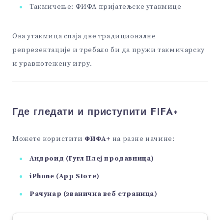
Такмичење: ФИФА пријатељске утакмице
Ова утакмица спаја две традиционалне
репрезентације и требало би да пружи такмичарску
и уравнотежену игру.
Где гледати и приступити FIFA+
Можете користити
ФИФА+
на разне начине:
Андроид (Гугл Плеј продавница)
iPhone (App Store)
Рачунар (званична веб страница)