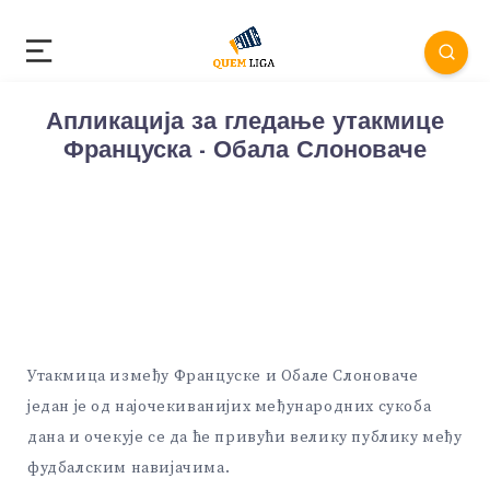
Апликација за гледање утакмице
Француска - Обала Слоноваче
Утакмица између Француске и Обале Слоноваче
један је од најочекиванијих међународних сукоба
дана и очекује се да ће привући велику публику међу
фудбалским навијачима.