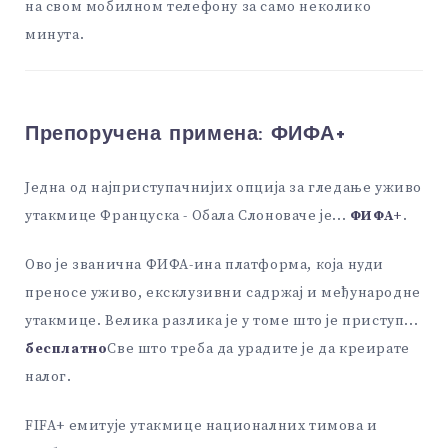
на свом мобилном телефону за само неколико
минута.
Препоручена примена:
ФИФА+
Једна од најприступачнијих опција за гледање уживо
утакмице Француска - Обала Слоноваче је...
ФИФА+
.
Ово је званична ФИФА-ина платформа, која нуди
преносе уживо, ексклузивни садржај и међународне
утакмице. Велика разлика је у томе што је приступ...
бесплатно
Све што треба да урадите је да креирате
налог.
FIFA+ емитује утакмице националних тимова и