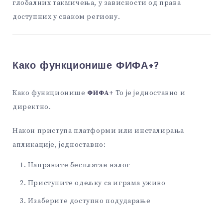
глобалних такмичења, у зависности од права
доступних у сваком региону.
Како функционише ФИФА+?
Како функционише
ФИФА+
То је једноставно и
директно.
Након приступа платформи или инсталирања
апликације, једноставно:
Направите бесплатан налог
Приступите одељку са играма уживо
Изаберите доступно подударање