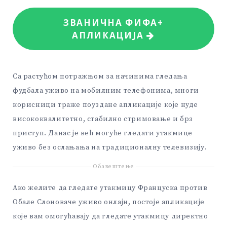
ЗВАНИЧНА ФИФА+
АПЛИКАЦИЈА
Са растућом потражњом за начинима гледања
фудбала уживо на мобилним телефонима, многи
корисници траже поуздане апликације које нуде
висококвалитетно, стабилно стримовање и брз
приступ. Данас је већ могуће гледати утакмице
уживо без ослањања на традиционалну телевизију.
Обавештење
Ако желите да гледате утакмицу Француска против
Обале Слоноваче уживо онлајн, постоје апликације
које вам омогућавају да гледате утакмицу директно