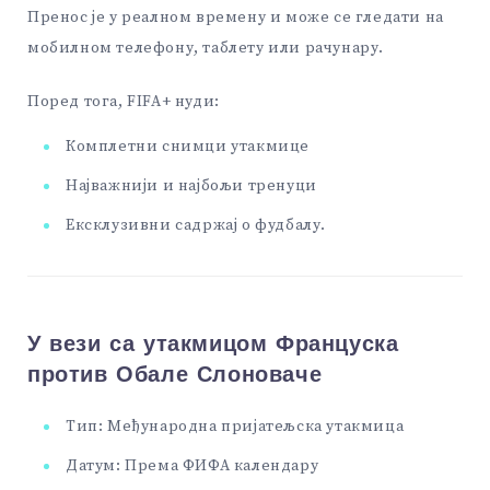
Пренос је у реалном времену и може се гледати на
мобилном телефону, таблету или рачунару.
Поред тога, FIFA+ нуди:
Комплетни снимци утакмице
Најважнији и најбољи тренуци
Ексклузивни садржај о фудбалу.
У вези са утакмицом Француска
против Обале Слоноваче
Тип: Међународна пријатељска утакмица
Датум: Према ФИФА календару