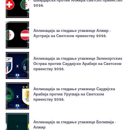
Швајцарска против Алжира Светско првенство
2026.
Апликација за гледање утакмице Алжир -
Аустрија на Светском првенству 2026.
Апликација за гледање утакмице Зеленортских
Острва против Саудијске Арабије на Светском
првенству 2026.
Апликација за гледање утакмице Саудијска
Арабија против Уругваја на Светском
првенству 2026.
Апликација за гледање утакмице Боливија -
Алжир