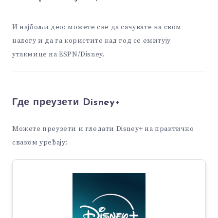
И најбољи део: можете све да сачувате на свом
налогу и да га користите кад год се емитују
утакмице на ESPN/Disney.
Где преузети Disney+
Можете преузети и гледати Disney+ на практично
сваком уређају: