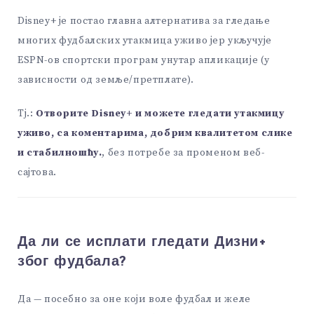
Disney+ је постао главна алтернатива за гледање
многих фудбалских утакмица уживо јер укључује
ESPN-ов спортски програм унутар апликације (у
зависности од земље/претплате).
Тј.:
Отворите Disney+ и можете гледати утакмицу
уживо, са коментарима, добрим квалитетом слике
и стабилношћу.
, без потребе за променом веб-
сајтова.
Да ли се исплати гледати Дизни+
због фудбала?
Да — посебно за оне који воле фудбал и желе