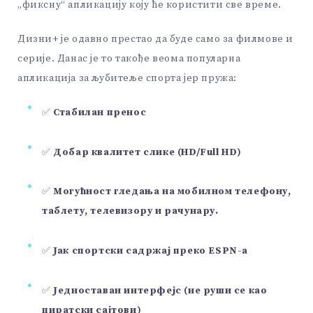
„фиксну“ апликацију коју ће користити све време.
Дизни+ је одавно престао да буде само за филмове и
серије. Данас је то такође веома популарна
апликација за љубитеље спорта јер пружа:
✅
Стабилан пренос
✅
Добар квалитет слике (HD/Full HD)
✅
Могућност гледања на мобилном телефону,
таблету, телевизору и рачунару.
✅
Јак спортски садржај преко ESPN-а
✅
Једноставан интерфејс (не руши се као
пиратски сајтови)