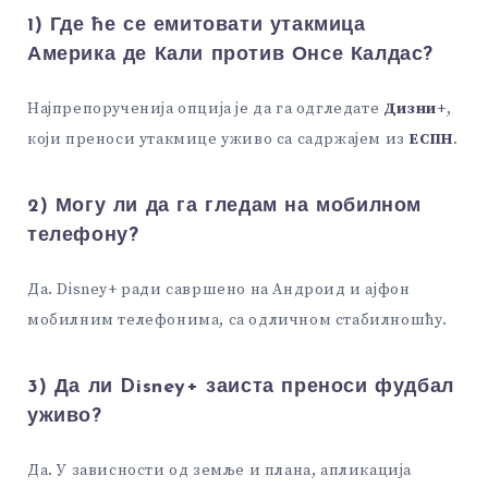
1) Где ће се емитовати утакмица
Америка де Кали против Онсе Калдас?
Најпрепорученија опција је да га одгледате
Дизни+
,
који преноси утакмице уживо са садржајем из
ЕСПН
.
2) Могу ли да га гледам на мобилном
телефону?
Да. Disney+ ради савршено на Андроид и ајфон
мобилним телефонима, са одличном стабилношћу.
3) Да ли Disney+ заиста преноси фудбал
уживо?
Да. У зависности од земље и плана, апликација