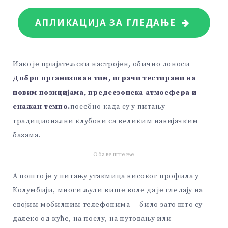
АПЛИКАЦИЈА ЗА ГЛЕДАЊЕ
Иако је пријатељски настројен, обично доноси
Добро организован тим, играчи тестирани на
новим позицијама, предсезонска атмосфера и
снажан темпо.
посебно када су у питању
традиционални клубови са великим навијачким
базама.
Обавештење
А пошто је у питању утакмица високог профила у
Колумбији, многи људи више воле да је гледају на
својим мобилним телефонима — било зато што су
далеко од куће, на послу, на путовању или