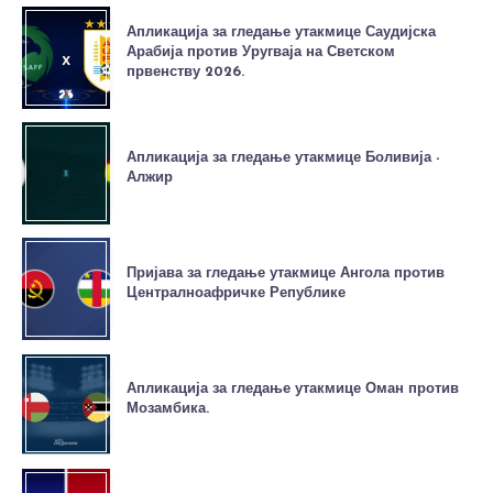
Апликација за гледање утакмице Саудијска
Арабија против Уругваја на Светском
првенству 2026.
Апликација за гледање утакмице Боливија -
Алжир
Пријава за гледање утакмице Ангола против
Централноафричке Републике
Апликација за гледање утакмице Оман против
Мозамбика.