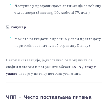
Доступно у продавницама апликација за већину
телевизора (Samsung, LG, Android TV, итд.)
💻
Рачунар
Можете га гледати директно у свом прегледачу
користећи званичну веб страницу Disney+.
Након инсталације, једноставно се пријавите са
својим налогом и потражите област
ESPN / спорт
уживо
када је у питању почетак утакмице.
ЧПП — Често постављана питања