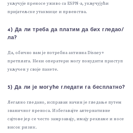
укључује преносе уживо са ESPN-а, укључујући
пријатељске утакмице и првенства.
4) Да ли треба да платим да бих гледао/
ла?
Да, обично вам је потребна активна Disney+
претплата. Неки оператери могу понудити приступ
укључен у своје пакете.
5) Да ли је могуће гледати га бесплатно?
Легално гледано, исправан начин је гледање путем
званичног преноса. Избегавајте алтернативне
сајтове јер се често замрзавају, имају рекламе и носе
висок ризик.