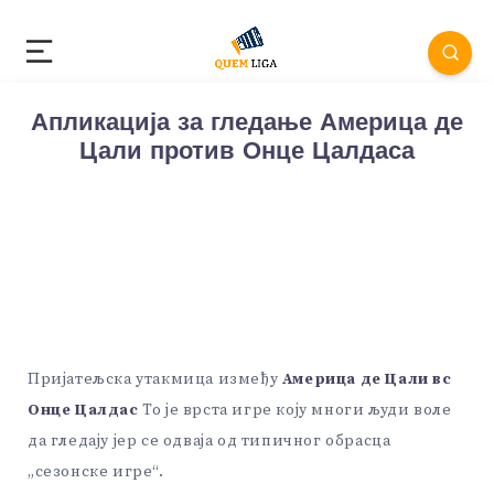
Апликација за гледање Америца де
Цали против Онце Цалдаса
Пријатељска утакмица између
Америца де Цали вс
Онце Цалдас
То је врста игре коју многи људи воле
да гледају јер се одваја од типичног обрасца
„сезонске игре“.