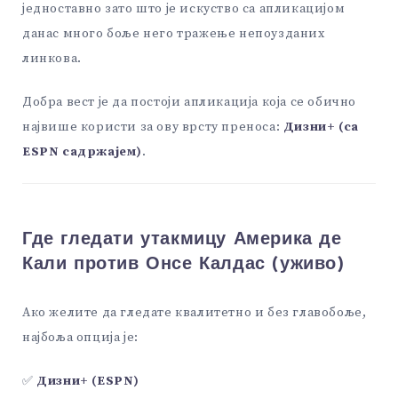
једноставно зато што је искуство са апликацијом
данас много боље него тражење непоузданих
линкова.
Добра вест је да постоји апликација која се обично
највише користи за ову врсту преноса:
Дизни+ (са
ESPN садржајем)
.
Где гледати утакмицу Америка де
Кали против Онсе Калдас (уживо)
Ако желите да гледате квалитетно и без главобоље,
најбоља опција је:
✅
Дизни+ (ESPN)