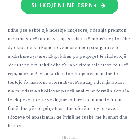
SHIKOJENI NË ESPN+
Edhe pse është një ndeshje miqësore, ndeshja premton
një atmosferë intensive, një stadium të mbushur plot dhe
dy ekipe që kërkojnë të vendosen përpara garave të
ardhshme zyrtare. Ekipi kilian po përpiqet të rindërtojë
identitetin e tij taktik dhe t'u japë ritëm talenteve të tij të
reja, ndërsa Peruja kërkon të rifitojë besimin dhe të
testojë formacione alternative. Prandaj, ndeshja bëhet
një mundësi e shkëlqyer për të analizuar formën aktuale
të ekipeve, për të vëzhguar lojtarët që mund të fitojnë
famë dhe për të përjetuar atmosferën e dy bazave të
tifozëve të apasionuar që hyjnë në fushë me krenari dhe
histori.
Njoftim