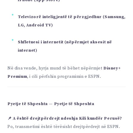
iPhone (App Store)
Televizorë inteligjentë të përzgjedhur (Samsung,
LG, Android TV)
Shfletuesi i internetit (nëpërmjet aksesit në
internet)
Në disa vende, hyrja mund të bëhet nëpërmjet
Disney+
Premium
, i cili përfshin programimin e ESPN.
Pyetje të Shpeshta — Pyetje të Shpeshta
📌 A është drejtpërdrejt ndeshja Kili kundër Perusë?
Po, transmetimi është tërësisht drejtpërdrejt në ESPN.