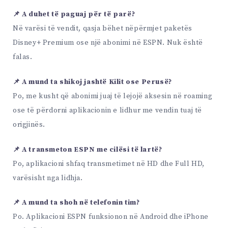
📌 A duhet të paguaj për të parë?
Në varësi të vendit, qasja bëhet nëpërmjet paketës
Disney+ Premium ose një abonimi në ESPN. Nuk është
falas.
📌 A mund ta shikoj jashtë Kilit ose Perusë?
Po, me kusht që abonimi juaj të lejojë aksesin në roaming
ose të përdorni aplikacionin e lidhur me vendin tuaj të
origjinës.
📌 A transmeton ESPN me cilësi të lartë?
Po, aplikacioni shfaq transmetimet në HD dhe Full HD,
varësisht nga lidhja.
📌 A mund ta shoh në telefonin tim?
Po. Aplikacioni ESPN funksionon në Android dhe iPhone