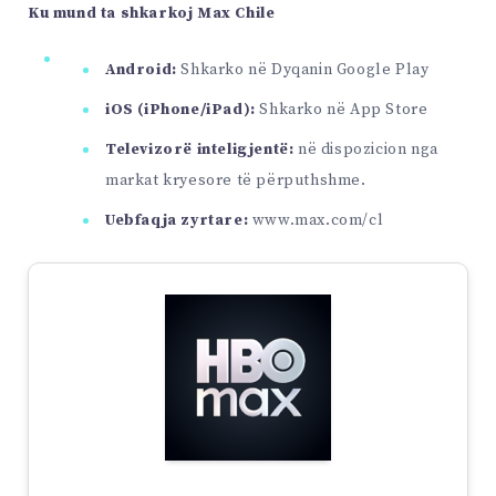
Ku mund ta shkarkoj Max Chile
Android:
Shkarko në Dyqanin Google Play
iOS (iPhone/iPad):
Shkarko në App Store
Televizorë inteligjentë:
në dispozicion nga
markat kryesore të përputhshme.
Uebfaqja zyrtare:
www.max.com/cl