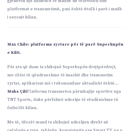
gjeneron një audiencë të madhe në televizion dhe
platformat e transmetimit, pasi është titulli i parë i madh
i sezonit kilian.
Max Chile: platforma zyrtare për të parë Superkupën
e Kilit.
Për ata që duan ta shikojnë Superkupën drejtpërdrejt,
me cilësi të qëndrueshme të imazhit dhe transmetim
zyrtar, aplikacioni më i rekomanduar aktualisht është...
Maks Çili
Platforma transmeton përmbajtje sportive nga
TNT Sports, duke përfshirë ndeshje të rëndësishme të
futbollit kilian.
Me të, tifozët mund ta shikojnë ndeshjen direkt në
celularin e tyre, tabletin, kompjuterin ose Smart TV, pa u