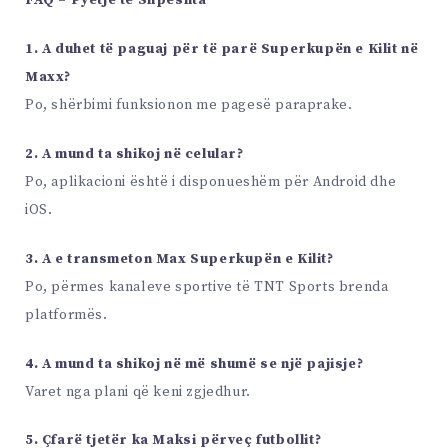
FAQ – Pyetje të Shpeshta
1. A duhet të paguaj për të parë Superkupën e Kilit në
Maxx?
Po, shërbimi funksionon me pagesë paraprake.
2. A mund ta shikoj në celular?
Po, aplikacioni është i disponueshëm për Android dhe
iOS.
3. A e transmeton Max Superkupën e Kilit?
Po, përmes kanaleve sportive të TNT Sports brenda
platformës.
4. A mund ta shikoj në më shumë se një pajisje?
Varet nga plani që keni zgjedhur.
5. Çfarë tjetër ka Maksi përveç futbollit?