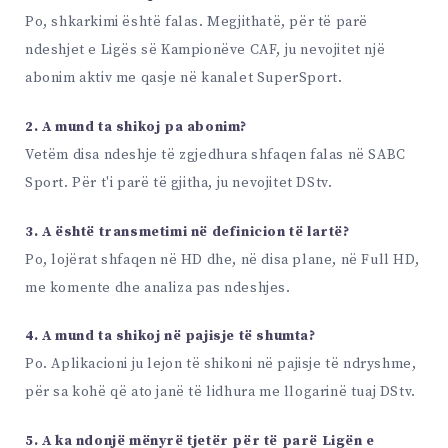
Po, shkarkimi është falas. Megjithatë, për të parë
ndeshjet e Ligës së Kampionëve CAF, ju nevojitet një
abonim aktiv me qasje në kanalet SuperSport.
2. A mund ta shikoj pa abonim?
Vetëm disa ndeshje të zgjedhura shfaqen falas në SABC
Sport. Për t'i parë të gjitha, ju nevojitet DStv.
3. A është transmetimi në definicion të lartë?
Po, lojërat shfaqen në HD dhe, në disa plane, në Full HD,
me komente dhe analiza pas ndeshjes.
4. A mund ta shikoj në pajisje të shumta?
Po. Aplikacioni ju lejon të shikoni në pajisje të ndryshme,
për sa kohë që ato janë të lidhura me llogarinë tuaj DStv.
5. A ka ndonjë mënyrë tjetër për të parë Ligën e