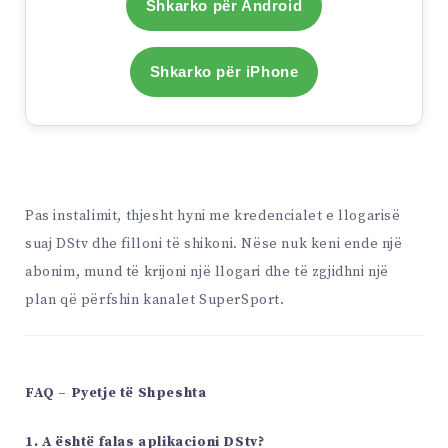
Shkarko për Android
Shkarko për iPhone
Pas instalimit, thjesht hyni me kredencialet e llogarisë
suaj DStv dhe filloni të shikoni. Nëse nuk keni ende një
abonim, mund të krijoni një llogari dhe të zgjidhni një
plan që përfshin kanalet SuperSport.
FAQ – Pyetje të Shpeshta
1. A është falas aplikacioni DStv?