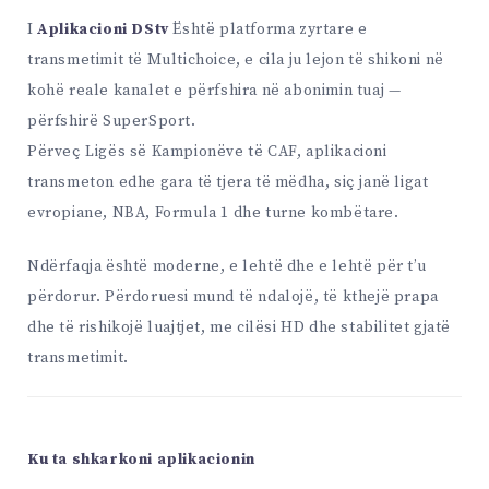
I
Aplikacioni DStv
Është platforma zyrtare e
transmetimit të Multichoice, e cila ju lejon të shikoni në
kohë reale kanalet e përfshira në abonimin tuaj —
përfshirë SuperSport.
Përveç Ligës së Kampionëve të CAF, aplikacioni
transmeton edhe gara të tjera të mëdha, siç janë ligat
evropiane, NBA, Formula 1 dhe turne kombëtare.
Ndërfaqja është moderne, e lehtë dhe e lehtë për t’u
përdorur. Përdoruesi mund të ndalojë, të kthejë prapa
dhe të rishikojë luajtjet, me cilësi HD dhe stabilitet gjatë
transmetimit.
Ku ta shkarkoni aplikacionin