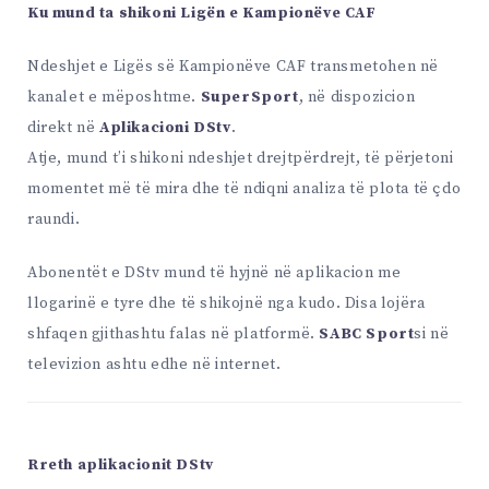
Ku mund ta shikoni Ligën e Kampionëve CAF
Ndeshjet e Ligës së Kampionëve CAF transmetohen në
kanalet e mëposhtme.
SuperSport
, në dispozicion
direkt në
Aplikacioni DStv
.
Atje, mund t’i shikoni ndeshjet drejtpërdrejt, të përjetoni
momentet më të mira dhe të ndiqni analiza të plota të çdo
raundi.
Abonentët e DStv mund të hyjnë në aplikacion me
llogarinë e tyre dhe të shikojnë nga kudo. Disa lojëra
shfaqen gjithashtu falas në platformë.
SABC Sport
si në
televizion ashtu edhe në internet.
Rreth aplikacionit DStv