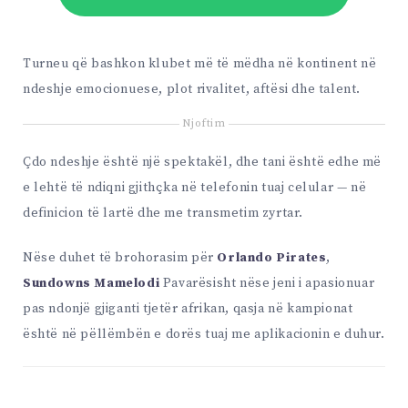
Turneu që bashkon klubet më të mëdha në kontinent në
ndeshje emocionuese, plot rivalitet, aftësi dhe talent.
Njoftim
Çdo ndeshje është një spektakël, dhe tani është edhe më
e lehtë të ndiqni gjithçka në telefonin tuaj celular — në
definicion të lartë dhe me transmetim zyrtar.
Nëse duhet të brohorasim për
Orlando Pirates
,
Sundowns Mamelodi
Pavarësisht nëse jeni i apasionuar
pas ndonjë gjiganti tjetër afrikan, qasja në kampionat
është në pëllëmbën e dorës tuaj me aplikacionin e duhur.