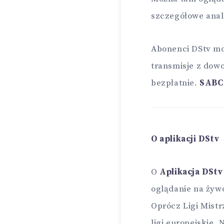
szczegółowe anal
Abonenci DStv mo
transmisje z dow
bezpłatnie.
SABC
O aplikacji DStv
O
Aplikacja DStv
oglądanie na żyw
Oprócz Ligi Mistr
ligi europejskie, 