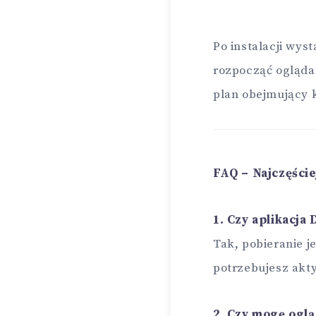
Po instalacji wys
rozpocząć oglądan
plan obejmujący 
FAQ – Najczęści
1. Czy aplikacja
Tak, pobieranie j
potrzebujesz akt
2. Czy mogę ogl