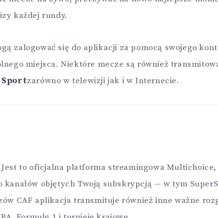
izy każdej rundy.
gą zalogować się do aplikacji za pomocą swojego kont
olnego miejsca. Niektóre mecze są również transmitow
 Sport
zarówno w telewizji jak i w Internecie.
Jest to oficjalna platforma streamingowa Multichoice,
o kanałów objętych Twoją subskrypcją — w tym SuperS
zów CAF aplikacja transmituje również inne ważne rozg
NBA, Formułę 1 i turnieje krajowe.