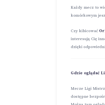
Każdy mecz to wid
komórkowym jeszcz
Czy kibicować
Or
interesują Cię in
dzięki odpowiednie
Gdzie oglądać L
Mecze Ligi Mistr
dostępne bezpoś
Można tam ogląda