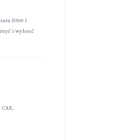
onta DStv i
rzyć i wybrać
w CAF,