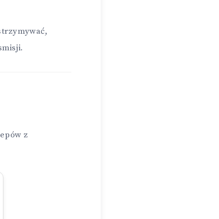
wstrzymywać,
misji.
lepów z