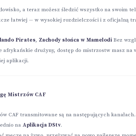
owisko, a teraz możesz śledzić wszystko na swoim tel
e łatwiej — w wysokiej rozdzielczości i z oficjalną tr
lando Pirates
,
Zachody słońca w Mamelodi
Bez wzgl
ne afrykańskie drużyny, dostęp do mistrzostw masz na 
j aplikacji.
igę Mistrzów CAF
zów CAF transmitowane są na następujących kanałach
rednio na
Aplikacja DStv
.
ć mecze na żywo, przeżywać na nowo najlepsze momen