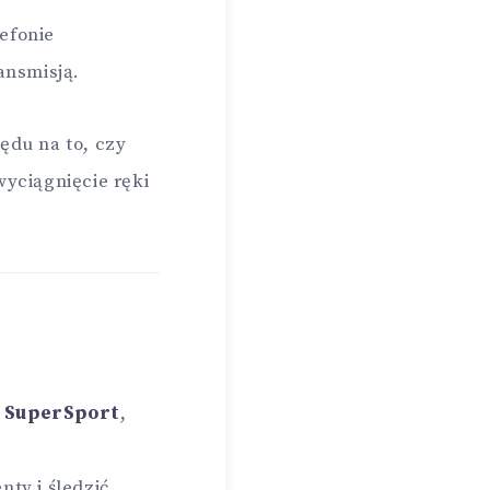
efonie
ansmisją.
ędu na to, czy
wyciągnięcie ręki
.
SuperSport
,
ty i śledzić