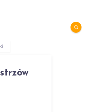
ci
istrzów