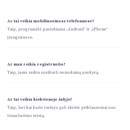
Ar tai veikia mobiliuosiuose telefonuose?
Taip, programėlė pasiekiama „Android“ ir „iPhone“
įrenginiuose.
Ar man reikia registruotis?
Taip, jums reikia susikurti nemokamą paskyrą.
Ar tai veikia kiekvienoje šalyje?
Taip, bet kai kuris turinys gali skirtis priklausomai nuo
transliavimo teisių.