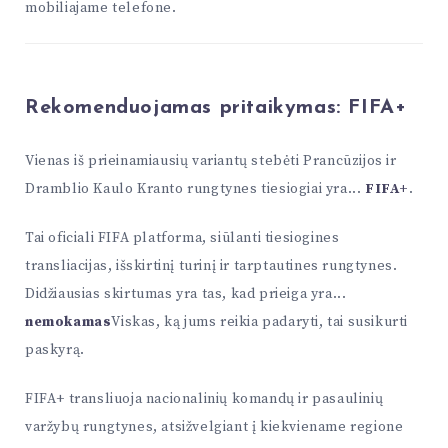
mobiliajame telefone.
Rekomenduojamas pritaikymas:
FIFA+
Vienas iš prieinamiausių variantų stebėti Prancūzijos ir
Dramblio Kaulo Kranto rungtynes tiesiogiai yra...
FIFA+
.
Tai oficiali FIFA platforma, siūlanti tiesiogines
transliacijas, išskirtinį turinį ir tarptautines rungtynes.
Didžiausias skirtumas yra tas, kad prieiga yra...
nemokamas
Viskas, ką jums reikia padaryti, tai susikurti
paskyrą.
FIFA+ transliuoja nacionalinių komandų ir pasaulinių
varžybų rungtynes, atsižvelgiant į kiekviename regione