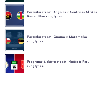
Paraiška stebėti Angolos ir Centrinės Afrikos
Respublikos rungtynes
Paraiška stebėti Omano ir Mozambiko
rungtynes.
Programėlė, skirta stebėti Haičio ir Peru
rungtynes.
Atsisakymas
||
Privatumo politika
||
Apie
||
kontaktas