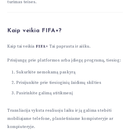
turimas teises.
Kaip veikia FIFA+?
Kaip tai veikia
FIFA+
Tai paprasta ir aišku.
Prisijungę prie platformos arba įdiegę programą, tiesiog:
Sukurkite nemokamą paskyrą
Prisijunkite prie tiesioginių žaidimų skilties
Pasirinkite galimą atitikmenį
Transliacija vyksta realiuoju laiku ir ją galima stebėti
mobiliajame telefone, planšetiniame kompiuteryje ar
kompiuteryje.