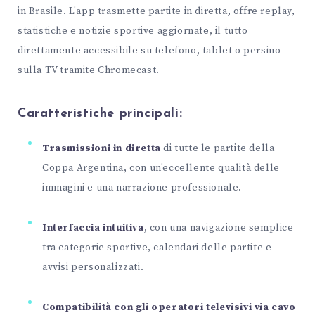
in Brasile. L'app trasmette partite in diretta, offre replay,
statistiche e notizie sportive aggiornate, il tutto
direttamente accessibile su telefono, tablet o persino
sulla TV tramite Chromecast.
Caratteristiche principali:
Trasmissioni in diretta
di tutte le partite della
Coppa Argentina, con un'eccellente qualità delle
immagini e una narrazione professionale.
Interfaccia intuitiva
, con una navigazione semplice
tra categorie sportive, calendari delle partite e
avvisi personalizzati.
Compatibilità con gli operatori televisivi via cavo