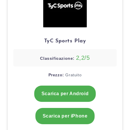
TyC Sports Play
2,2/5
Classificazione:
Prezzo:
Gratuito
Scarica per Android
Scarica per iPhone