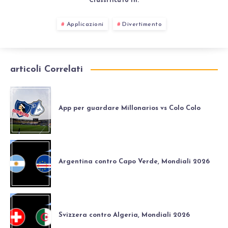
Classificato in:
Applicazioni
Divertimento
articoli Correlati
App per guardare Millonarios vs Colo Colo
Argentina contro Capo Verde, Mondiali 2026
Svizzera contro Algeria, Mondiali 2026