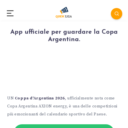
App ufficiale per guardare la Copa
Argentina.
UN
Coppa d'Argentina 2026
, ufficialmente nota come
Copa Argentina AXION energy, è una delle competizioni
più emozionanti del calendario sportivo del Paese.