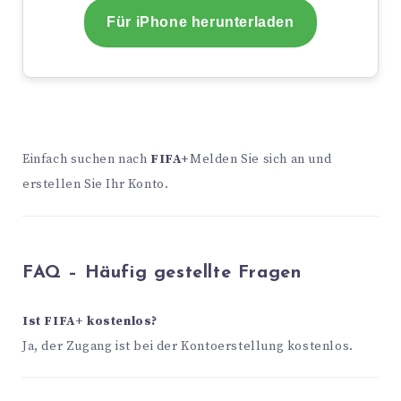
Für iPhone herunterladen
Einfach suchen nach
FIFA+
Melden Sie sich an und
erstellen Sie Ihr Konto.
FAQ – Häufig gestellte Fragen
Ist FIFA+ kostenlos?
Ja, der Zugang ist bei der Kontoerstellung kostenlos.