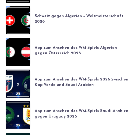
Schweiz gegen Algerien – Weltmeisterschaft
2026
App zum Ansehen des WM-Spiels Algerien
gegen Österreich 2026
App zum Ansehen des WM-Spiels 2026 zwischen
Kap Verde und Saudi-Arabien
App zum Ansehen des WM-Spiels Saudi-Arabien
gegen Uruguay 2026