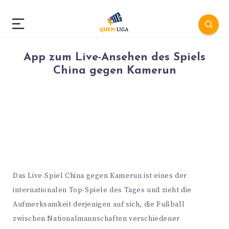
App zum Live-Ansehen des Spiels
China gegen Kamerun
Das Live-Spiel China gegen Kamerun ist eines der
internationalen Top-Spiele des Tages und zieht die
Aufmerksamkeit derjenigen auf sich, die Fußball
zwischen Nationalmannschaften verschiedener