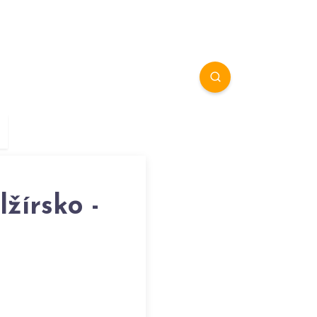
žírsko -