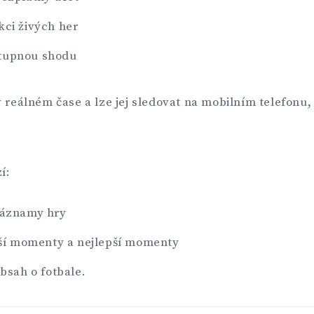
kci živých her
tupnou shodu
v reálném čase a lze jej sledovat na mobilním telefonu,
í:
záznamy hry
jší momenty a nejlepší momenty
bsah o fotbale.