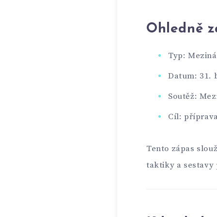
Ohledně z
Typ: Meziná
Datum: 31. 
Soutěž: Mez
Cíl: příprav
Tento zápas slouží
taktiky a sestavy