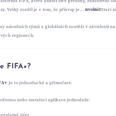
platforma FIFA, která nabízí živé přenosy, exkluzivní o
. Velký rozdíl je v tom, že přístup je...
uvolnit
Stačí s
sy národních týmů a globálních soutěží v závislosti n
ivých regionech.
je FIFA+?
FA+
Je to jednoduché a přímočaré.
atformu nebo instalaci aplikace jednoduše:
bezplatný účet