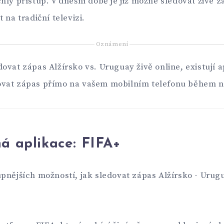
hlý přístup. V dnešní době je již možné sledovat živé z
 na tradiční televizi.
Oznámení
ovat zápas Alžírsko vs. Uruguay živě online, existují a
vat zápas přímo na vašem mobilním telefonu během n
á aplikace:
FIFA+
pnějších možností, jak sledovat zápas Alžírsko - Urugua