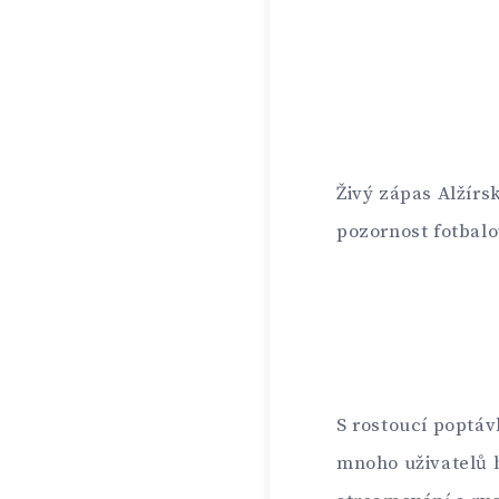
Živý zápas Alžírs
pozornost fotbal
S rostoucí poptáv
mnoho uživatelů h