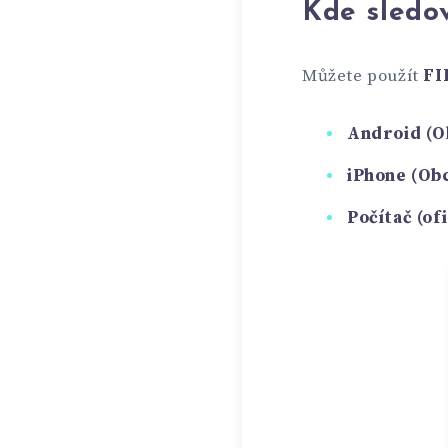
Kde sledov
Můžete použít
FI
Android (O
iPhone (Obc
Počítač (of