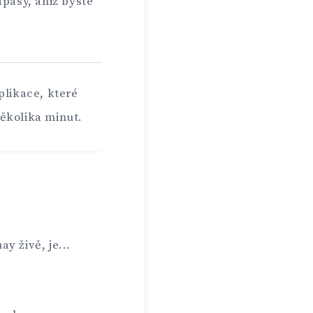
ápasy, aniž byste
plikace, které
ěkolika minut.
y živě, je...