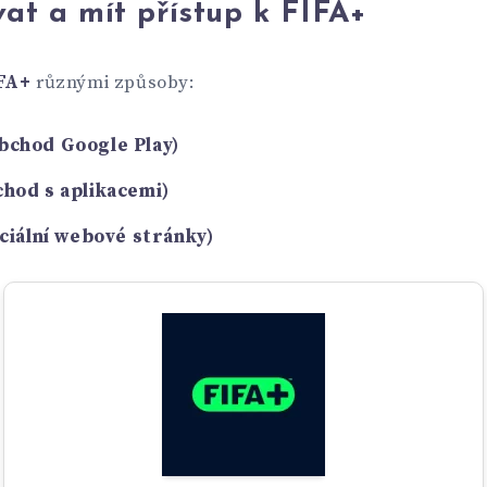
at a mít přístup k FIFA+
FA+
různými způsoby:
bchod Google Play)
hod s aplikacemi)
iciální webové stránky)