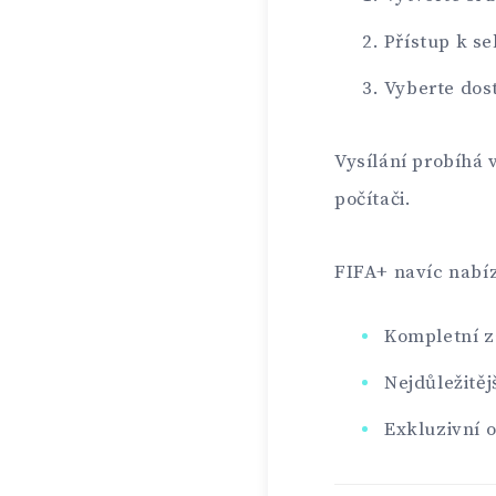
Přístup k se
Vyberte dos
Vysílání probíhá 
počítači.
FIFA+ navíc nabíz
Kompletní 
Nejdůležitě
Exkluzivní o