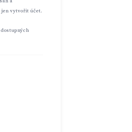
bsah a
i jen vytvořit účet.
a dostupných