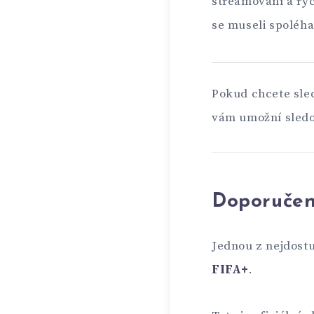
streamování a ryc
se museli spoléhat
Pokud chcete sled
vám umožní sledo
Doporučen
Jednou z nejdostu
FIFA+
.