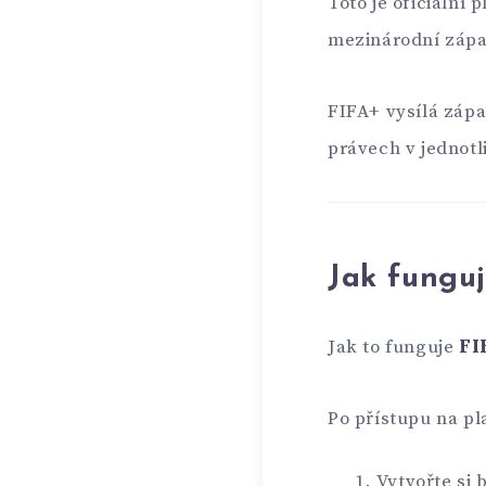
Toto je oficiální 
mezinárodní zápasy
FIFA+ vysílá zápa
právech v jednotl
Jak fungu
Jak to funguje
FI
Po přístupu na pl
Vytvořte si 