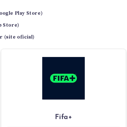
oogle Play Store)
p Store)
(site oficial)
Fifa+